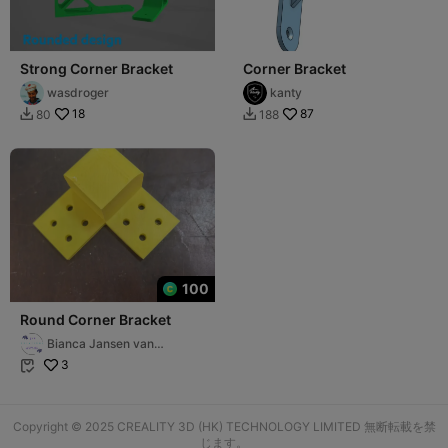
Strong Corner Bracket
Corner Bracket
wasdroger
kanty
18
87
80
188


100
Round Corner Bracket
Bianca Jansen van
Rensburg
3

Copyright © 2025 CREALITY 3D (HK) TECHNOLOGY LIMITED 無断転載を禁
じます。