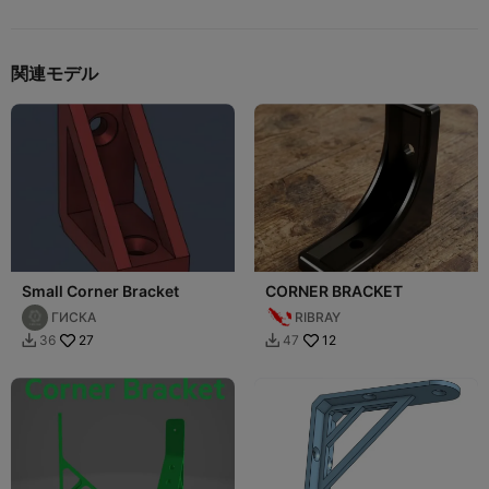
関連モデル
Small Corner Bracket
CORNER BRACKET
ГИСКА
RIBRAY
27
12
36
47

