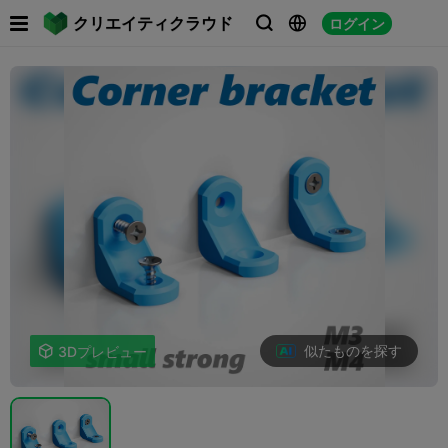

クリエイティクラウド
ログイン



似たものを探す

3Dプレビュー