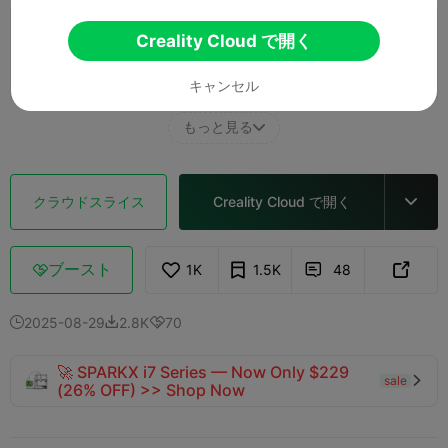
M4 - 0.2mm layer, 2 walls, 10% infill - M4
Creality Cloud で開く
1 プレート
10m 33s
1.57g



キャンセル
もっと見る

クラウドスライス
Creality Cloud で開く

ブースト
1K
1.5K
48



2025-08-29
2.8K
70



🚀 SPARKX i7 Series — Now Only $229
sale

(26% OFF) >> Shop Now