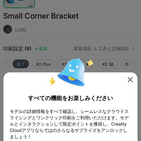
Small Corner Bracket
LV3D
印刷設定 (9)
追加
家庭用品
工具と交換部品



全て
K2 Plus
K2 Pro
K2
K2 SE
SPARKX 
5.0


0.2mm layer, 3 walls, 20% infill PLA M4
1 プレート
07m 23s
1.97g



すべての機能をお楽しみください
モデルの詳細情報をすべて確認し、シームレスなクラウドス
ライシングとワンクリック印刷をご利用いただけます。モデ
0.2mm layer, 3 walls, 20% infill
ルとインタラクションして限定ポイントを獲得し、Creality
1 プレート
13m 37s
1.98g



Cloudアプリならではのさらなるサプライズをアンロックし
ましょう！