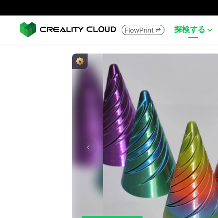
探検する
FlowPrint

