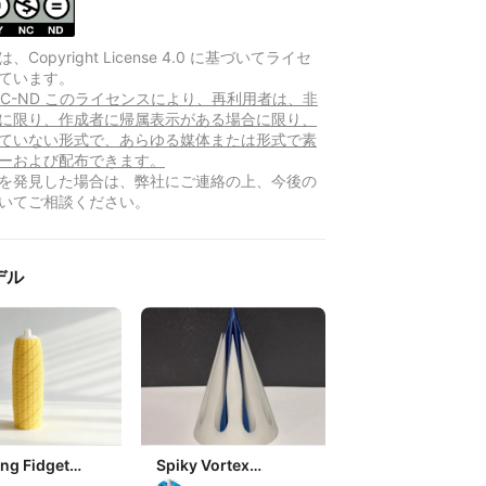
Copyright License 4.0 に基づいてライセ
ています。
Y-NC-ND このライセンスにより、再利用者は、非
に限り、作成者に帰属表示がある場合に限り、
ていない形式で、あらゆる媒体または形式で素
ーおよび配布できます。
を発見した場合は、弊社にご連絡の上、今後の
いてご相談ください。
デル
ng Fidget
Spiky Vortex
ble – Corn
Passthrough