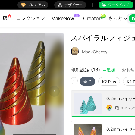

プレミアム

デザイナー
ワークベンチ


AI
店
コレクション
もっと
MakeNow
Creator

スパイラルフィジ
MackCheesy
印刷設定 (13)
追加
おもち

全て
K2 Plus
K2 
0.2mmレイ
02h 25

0.2mmレイ