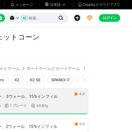
メッセージ

日本語
Crealityクラウドアプリ






ログイン



ェットコーン
ゃとゲーム
ボードゲームとカードゲーム


Pro
K2
K2 SE
SPARKX i7
Creality Hi
Ender-3 V4
4.0

ヤー、3ウォール、15%インフィル
1 プレート
m
45.87g


5.0

ヤー、2ウォール、15%インフィル