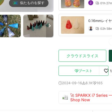
似たものを探す
01h 27

0.16mmレ

02h 58

クラウドスライス
ブースト
1

2024-09-16
8.1K
165



🚀 SPARKX i7 Series
Shop Now