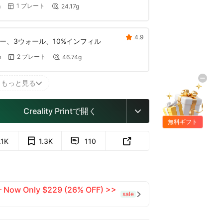
1 プレート
m
24.17g


4.9

イヤー、3ウォール、10%インフィル
2 プレート
m
46.74g


G
I
F
もっと見る

Creality Printで開く

無料ギフト
.1K
1.3K
110


 — Now Only $229 (26% OFF) >>
sale
