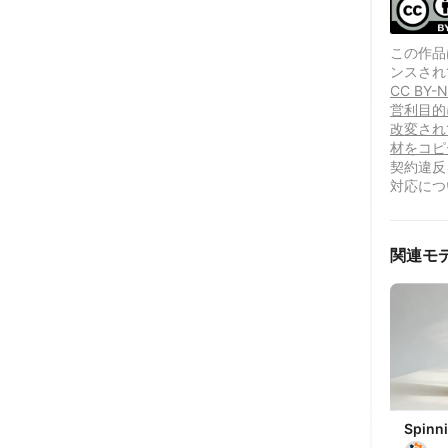
この作品は、
ンスされ
CC B
営利目的
改変され
材をコピ
契約違反
対応につ
関連モ
Spinni
Vegeta