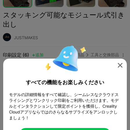
スタッキング可能なモジュール式引き
出し
JUSTMAKES
印刷設定 (6)
追加
家庭用品
工具と交換部品




全て
K2 Plus
K2 Pro
K2
K2 SE
SPARKX 
すべての機能をお楽しみください
0.24mm layer, 2 walls, 15% infill
8 プレート
著者
17h 38m


モデルの詳細情報をすべて確認し、シームレスなクラウドス
838.95g

ライシングとワンクリック印刷をご利用いただけます。モデ
ルとインタラクションして限定ポイントを獲得し、Creality
Cloudアプリならではのさらなるサプライズをアンロックし
0.24mm layer, 2 walls, 15% infill
ましょう！
8 プレート
著者
21h 53m

