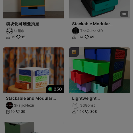
G
I
F
模块化可堆叠抽屉
Stackable Modular
Drawers - Endless
红领巾
TheGulzar3D
Organization
15
49
35
134


250
Stackable and Modular
Lightweight
Drawers
Modular/Stackable
SkaljicNezir
3dGohst
Drawers
89
808
10
1.4K

