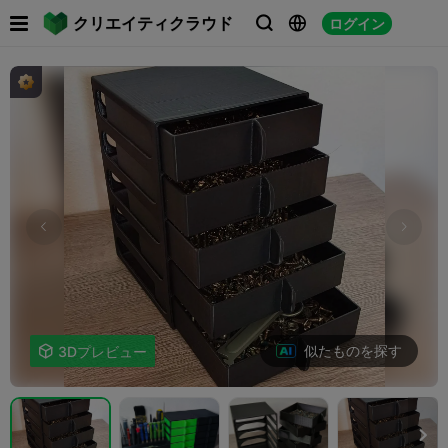

クリエイティクラウド
ログイン



似たものを探す

3Dプレビュー
