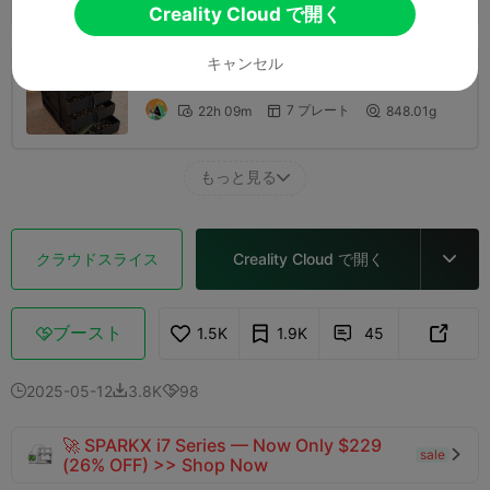
880.04g

Creality Cloud で開く
キャンセル
0.2mm layer, 2 walls, 15% infill
7 プレート
22h 09m
848.01g



もっと見る

クラウドスライス
Creality Cloud で開く

ブースト
1.5K
1.9K
45



2025-05-12
3.8K
98



🚀 SPARKX i7 Series — Now Only $229
sale

(26% OFF) >> Shop Now