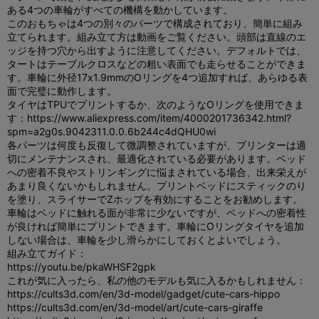
ある4つの車輪がすべての機構を動かしています。
このおもちゃは4つの別々のパーツで構成されており、簡単に組み
立てられます。組み立て方は動画をご覧ください。頭部は直線のエ
ッジを持つ穴から出すように注意してください。デフォルトでは、
タートはテーブルクロスなどの粗い表面でも走らせることができま
す。車輪に外径17x1.9mmのOリングを4つ追加すれば、あらゆる表
面で完璧に動作します。
タイヤはTPUでプリントするか、次のようなOリングを使用できま
す：https://www.aliexpress.com/item/4000201736342.html?
spm=a2g0s.9042311.0.0.6b244c4dQHU0wi
各パーツは何度も反復して微調整されていますが、プリンターは適
切にメンテナンスされ、最適化されている必要があります。ベッド
への密着不良やストリンギングに悩まされている場合、出来栄えが
あまり良くないかもしれません。プリントベッドにスティックのり
を塗り、スライサーでZホップを有効にすることをお勧めします。
車輪はベッドに触れる面が非常に少ないですが、ベッドへの密着性
が良ければ簡単にプリントできます。車輪にOリングタイヤを追加
しない場合は、車輪を少し滑らかにしておくとよいでしょう。
組み立てガイド：
https://youtu.be/pkaWHSF2gpk
これが気に入ったら、私の他のモデルも気に入るかもしれません：
https://cults3d.com/en/3d-model/gadget/cute-cars-hippo
https://cults3d.com/en/3d-model/art/cute-cars-giraffe