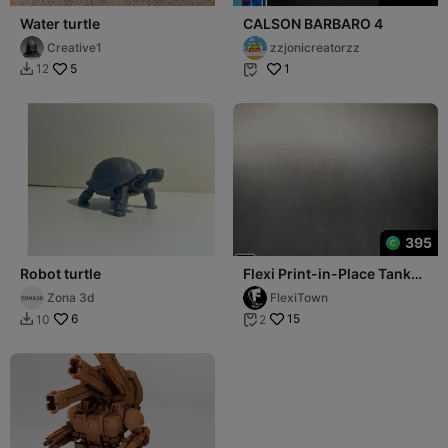
Water turtle
CALSON BARBARO 4
Creative1
zzjonicreatorzz
5
1
12


395
Robot turtle
Flexi Print-in-Place Tank
Turtle
Zona 3d
FlexiTown
6
15
10
2

