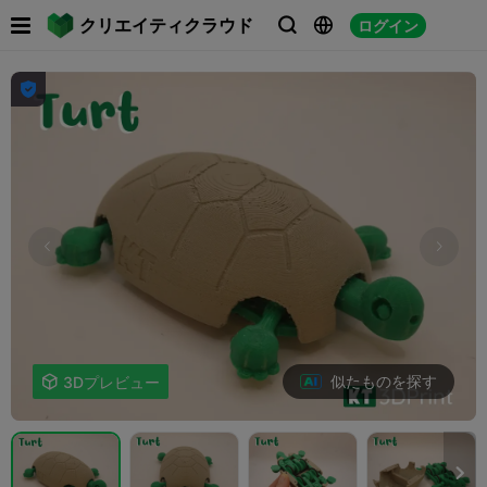

クリエイティクラウド
ログイン




似たものを探す

3Dプレビュー
