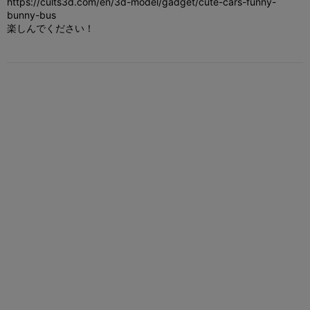
https://cults3d.com/en/3d-model/gadget/cute-cars-funny-
bunny-bus
楽しんでください！