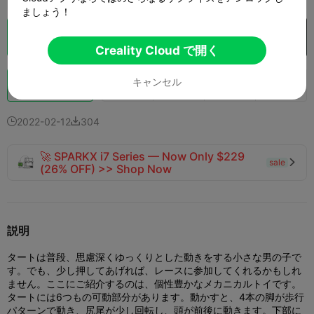
ましょう！
クラウドスライス
Creality Cloud で開く

Creality Cloud で開く
キャンセル
ブースト
149
99
4



2022-02-12
304


🚀 SPARKX i7 Series — Now Only $229
sale

(26% OFF) >> Shop Now
説明
タートは普段、思慮深くゆっくりとした動きをする小さな男の子で
す。でも、少し押してあげれば、レースに参加してくれるかもしれ
ません。
ここにご紹介するのは、個性豊かなメカニカルトイです。
タートには6つもの可動部分があります。動かすと、4本の脚が歩行
パターンで動き、尻尾が少し回転し、頭が前後に動きます。下部に