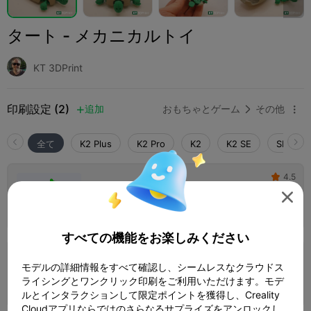
タート - メカニカルトイ
KT 3DPrint
印刷設定 (2)
追加
おもちゃとゲーム
その他



全て
K2 Plus
K2 Pro
K2
K2 SE
SPARKX 
4.5

0.2mmレイヤー、3ウォール、15%インフィ

ル
1 プレート
02h 07m
27.69g



すべての機能をお楽しみください
0.2mmレイヤー、2ウォール、15%インフィ
モデルの詳細情報をすべて確認し、シームレスなクラウドス
ル
ライシングとワンクリック印刷をご利用いただけます。モデ
1 プレート
01h 48m
23.74g



ルとインタラクションして限定ポイントを獲得し、Creality
Cloudアプリならではのさらなるサプライズをアンロックし