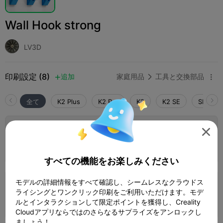
Wall Hook strong
LV3D
印刷設定 (8)
追加
家庭用品
工具と交換部品



全て
K2 Plus
K2 Pro
K2
K2 SE
SPARKX 
0.2mm layer, 3 walls, 30% infill

1 プレート
20m 02s
3.79g



すべての機能をお楽しみください
モデルの詳細情報をすべて確認し、シームレスなクラウドス
0.2mm layer, 4 walls, 40% infill
ライシングとワンクリック印刷をご利用いただけます。モデ
1 プレート
19m 15s
4.03g
ルとインタラクションして限定ポイントを獲得し、Creality



Cloudアプリならではのさらなるサプライズをアンロックし
ましょう！