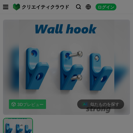

クリエイティクラウド
ログイン



似たものを探す

3Dプレビュー