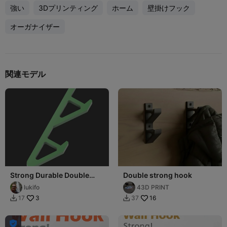
強い
3Dプリンティング
ホーム
壁掛けフック
オーガナイザー
関連モデル
Strong Durable Double
Double strong hook
Hook
lukifo
43D PRINT
3
16
17
37


