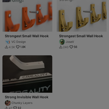
Strongest Small Wall Hook
Strongest Small Wall Hook
VC Design
JoseV
1.8K
56
4.5K
240


Strong Invisible Wall Hook
Chunky Layers
32
42
