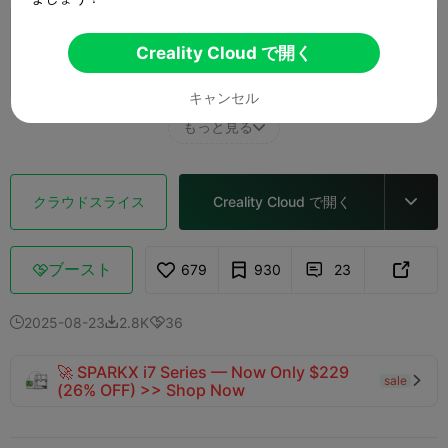
0.28mm layer, 3 walls, 15% infill
Creality Cloud で開く
1 プレート
15m 32s
3.51g



キャンセル
もっと見る

クラウドスライス
Creality Cloud で開く

ブースト
679
930
23



2025-08-23
2.8K
36



🚀 SPARKX i7 Series — Now Only $229
sale

(26% OFF) >> Shop Now