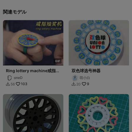
関連モデル
G
I
F
Ring lottery machine戒指抽
双色球选号神器
奖机
oneD
萌小白
103
9
56
20

