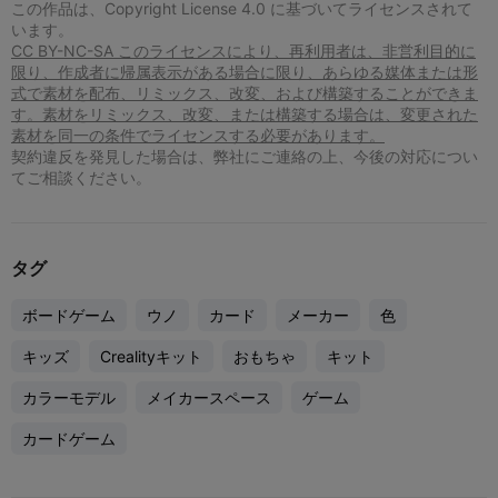
この作品は、Copyright License 4.0 に基づいてライセンスされて
います。
CC BY-NC-SA このライセンスにより、再利用者は、非営利目的に
限り、作成者に帰属表示がある場合に限り、あらゆる媒体または形
式で素材を配布、リミックス、改変、および構築することができま
す。素材をリミックス、改変、または構築する場合は、変更された
素材を同一の条件でライセンスする必要があります。
契約違反を発見した場合は、弊社にご連絡の上、今後の対応につい
てご相談ください。
タグ
ボードゲーム
ウノ
カード
メーカー
色
キッズ
Crealityキット
おもちゃ
キット
カラーモデル
メイカースペース
ゲーム
カードゲーム