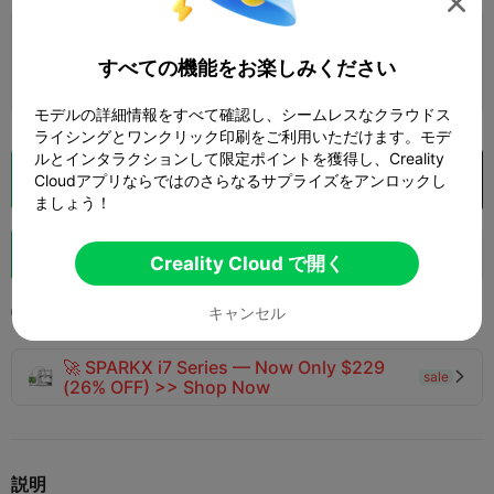

0.2mmレイヤー、2ウォール、15%インフィ
ル
すべての機能をお楽しみください
7 プレート
1d 01h
593.03g



モデルの詳細情報をすべて確認し、シームレスなクラウドス
ライシングとワンクリック印刷をご利用いただけます。モデ
ルとインタラクションして限定ポイントを獲得し、Creality
クラウドスライス
Creality Cloud で開く
Cloudアプリならではのさらなるサプライズをアンロックし

ましょう！
ブースト
143
126
20



Creality Cloud で開く
2024-08-06
614
23
キャンセル



🚀 SPARKX i7 Series — Now Only $229
sale

(26% OFF) >> Shop Now
説明