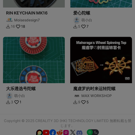
RIN KEYCHAIN MK16
爱心陀螺
Moisesdesign7
萌小白
18
7
16
5


大乐透选号陀螺
魔虚罗的时来运转陀螺
萌小白
MAX WORKSHOP
1
5
3
9


Copyright © 2025 CREALITY 3D (HK) TECHNOLOGY LIMITED 無断転載を禁
じます。





