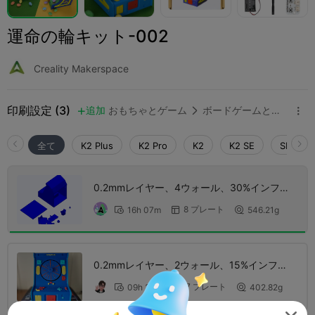
運命の輪キット-002
Creality Makerspace
印刷設定 (3)
追加
おもちゃとゲーム
ボードゲームとカードゲーム



全て
K2 Plus
K2 Pro
K2
K2 SE
SPARKX 
0.2mmレイヤー、4ウォール、30%インフィ
ル
8 プレート
16h 07m
546.21g



0.2mmレイヤー、2ウォール、15%インフィ
ル
7 プレート
09h 33m
402.82g


