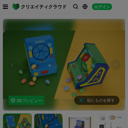

クリエイティクラウド
ログイン



似たものを探す

3Dプレビュー