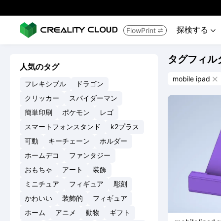
探検する
FlowPrint


タグフィル
人気のタグ
mobile ipad

フレキシブル
ドラゴン
クリッカー
スパイダーマン
簡単印刷
ポケモン
レゴ
スマートフォンスタンド
k2プラス
可動
キーチェーン
ホルダー
ホームデコ
ファンタジー
おもちゃ
アート
装飾
ミニチュア
フィギュア
彫刻
かわいい
装飾的
フィギュア
ホーム
アニメ
動物
ギフト