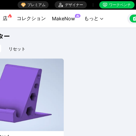

プレミアム

デザイナー
ワークベンチ


AI
店
コレクション
もっと
MakeNow

ター
リセット