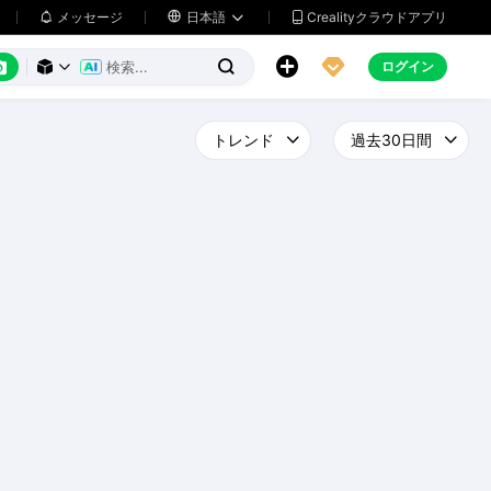
メッセージ

日本語
Crealityクラウドアプリ






ログイン


