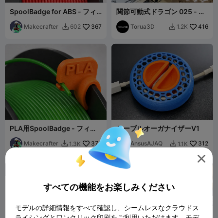
SpoolBadge for ABS - フィ
関節可動式ドラゴン 025 - ス
ラメントIDクリップ
ケルトン
Makecrafter
367
Torua3D
416
602
1.2K


PLA用SpoolBadge - フィラ
ケーブルオーガナイザーV1
メントIDクリップ
Makecrafter
375
AnsusAJAQ
312
1.3K
1.1K



すべての機能をお楽しみください
モデルの詳細情報をすべて確認し、シームレスなクラウドス
ライシングとワンクリック印刷をご利用いただけます。モデ