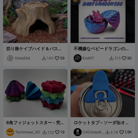
切り株ケイブハイド＆バスキ
不機嫌なベビードラゴンの卵
ングプラットフォーム
- ねじりロック - サポート不
Detail3d
59
要
EndK7
90
140
315


8角フィジェットスター - 究
ロケットタブ – ソーダ缶オー
極の折りたたみ式デスクト
プナー＋虫除けカバー
イ！
Techmase_3D
19
C4Consulta
1.9K
132
4.7K


nt