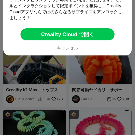
ルとインタラクションして限定ポイントを獲得し、Creality
Cloudアプリならではのさらなるサプライズをアンロックし
フレキシ キュート ドラゴン –
🦎 関節可動アホロトル
ましょう！
一体成型玩具
P3D Labs
143
Gaspar
384
532
1.7K


Giarda
Creality Cloud で開く

キャンセル
Creality K1 Max – トップスプ
関節可動ヤドカリ - サポート
ールフィラメントホルダー
不要
OPTiForm³
173
EndK7
708
1.3K
65

