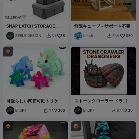
SNAP LATCH STORAGE
無限キューブ - サポート不要
BOX
SEELE DESIGN
8
fifindr
320
63
639



可愛らしい関節可動トリケラ
ストーンクローラー ドラゴン
トプス - 分割パーツ - 恐竜
エッグ
EndK7
306
EndK7
30
7
92


