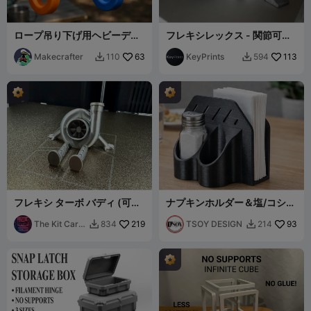
ロープ吊り下げ用ヘビーデュ
フレキシレックス - 関節可動
ーティフック | キャンプ＆ア
ティラノサウルス（一体成型
ウトドア用
Makecrafter
63
プリント）
KeyPrints
113
110
594


フレキシ ターボ バディ (可動
ナプキンホルダー＆塩/コショ
式 - サポート不要)
ウシェーカースタンド / 2in1
The Kit Card
219
オーガナイザー
TSOY DESIGN
93
834
214


Guy