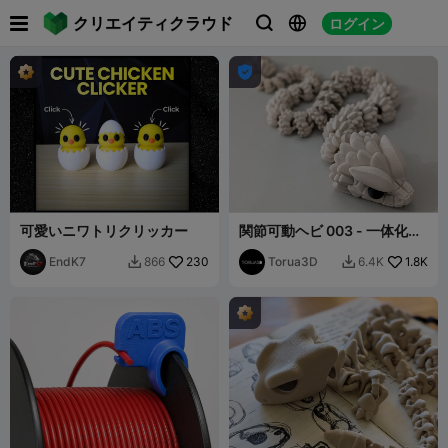

クリエイティクラウド
ログイン




可愛いニワトリクリッカー
関節可動ヘビ 003 - 一体化造
形 - サポート不要 - STL
EndK7
230
Torua3D
1.8K
866
6.4K

