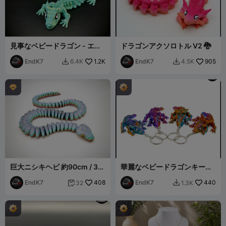
見事なベビードラゴン - エク
ドラゴンアクソロトル V2 🐉
ストラロングバージョン
EndK7
1.2K
EndK7
905
6.4K
4.5K



巨大ニシキヘビ 約90cm / 35
華麗なベビードラゴンキーチ
インチ 長 - フレキシ
ェーン
EndK7
408
EndK7
440
32
1.3K

