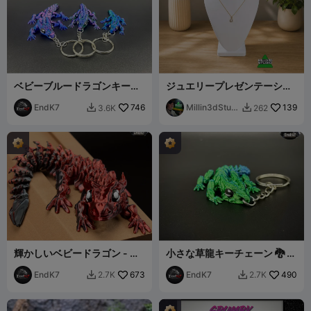
ベビーブルードラゴンキーチ
ジュエリープレゼンテーショ
ェーン - フレキシ - ワンピー
ン用のエレガントなネックレ
ス出力
EndK7
746
スディスプレイバスト
Millin3dStudi
139
3.6K
262


o
輝かしいベビードラゴン - 関
小さな草龍キーチェーン 🐉 -
節可動 - 一体成型
可動式
EndK7
673
EndK7
490
2.7K
2.7K

