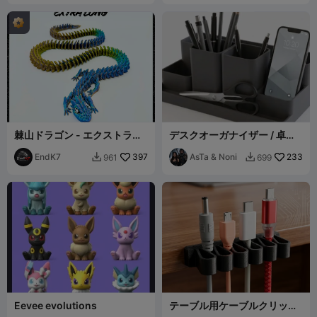
棘山ドラゴン - エクストラロ
デスクオーガナイザー / 卓上
ングバージョン
整理ボックス
EndK7
397
AsTa & Noni
233
961
699


Eevee evolutions
テーブル用ケーブルクリップ
オーガナイザー