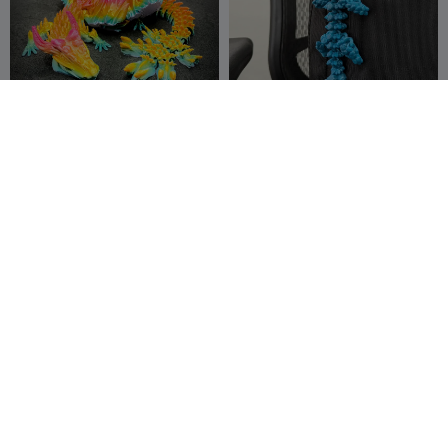
壮大で華やかなドラゴン - 翼
関節式クリスタルドラゴンキ
付き - 可動式 - マルチカラー
ーチェーン 008 - 一体化造形
EndK7
239
Torua3D
474
20
640


フィジェットリンク 可動式カ
威厳あるベビードラゴン エク
フブレスレット
ストラロング
JoshuaIsOdd
65
EndK7
34
329
184


