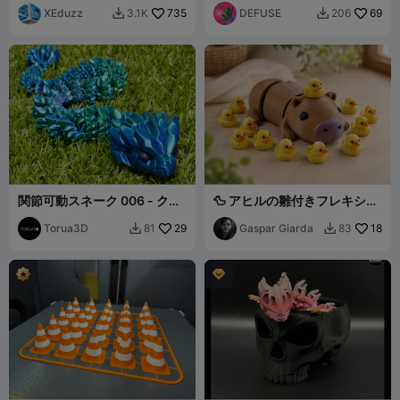
XEduzz
735
DEFUSE
69
3.1K
206


関節可動スネーク 006 - クリ
🦆 アヒルの雛付きフレキシブ
スタライズド
ルカピバラ
Torua3D
29
Gaspar Giarda
18
81
83


