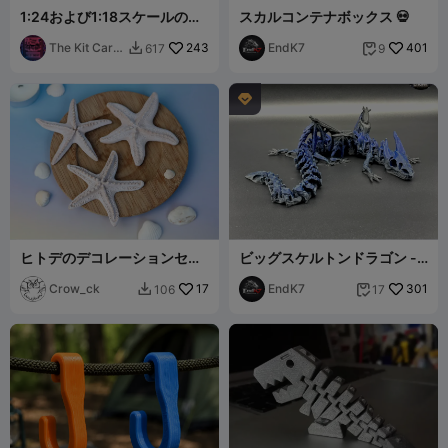
1:24および1:18スケールの交
スカルコンテナボックス 💀
通コーンキットカード
The Kit Card
243
EndK7
401
617
9


Guy

ヒトデのデコレーションセッ
ビッグスケルトンドラゴン -
ト
翼付き - 関節可動 - フレキシ
Crow_ck
17
EndK7
301
106
17

