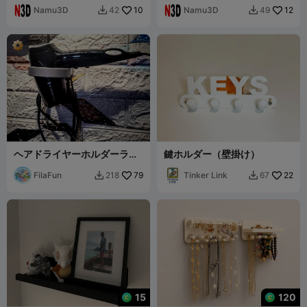
Namu3D
10
Namu3D
12
42
49


ヘアドライヤーホルダーラッ
鍵ホルダー（壁掛け）
ク
FilaFun
79
Tinker Link
22
218
67


15
120