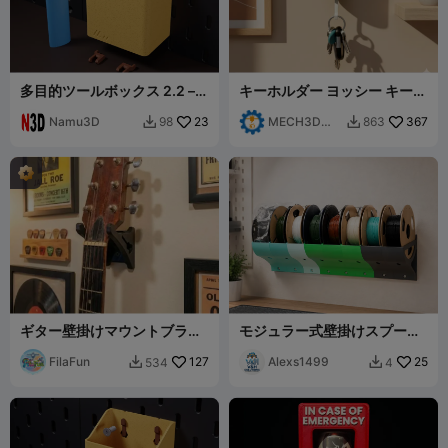
多目的ツールボックス 2.2 –
キーホルダー ヨッシー キーチ
壁掛け & Skadisオーガナイザ
ェーン 壁掛け スーパーマリオ
ー
Namu3D
23
MECH3D
367
98
863


PRINTING
ギター壁掛けマウントブラケ
モジュラー式壁掛けスプール
ット
ホルダー
FilaFun
127
Alexs1499
25
534
4

