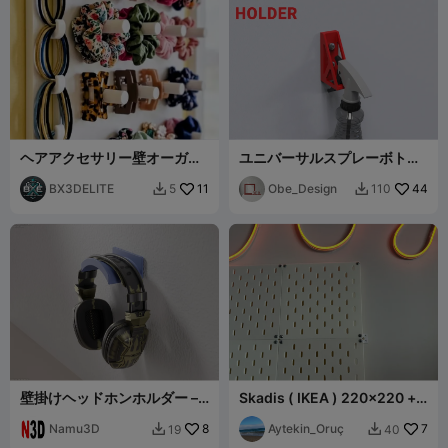
ヘアアクセサリー壁オーガナ
ユニバーサルスプレーボトル
イザー
ホルダー – 壁掛け式
BX3DELITE
11
Obe_Design
44
5
110


壁掛けヘッドホンホルダー –
Skadis ( IKEA ) 220x220 +
ミニマリストヘッドセットハ
280x280 with mounted
ンガー
Namu3D
8
Aytekin_Oruç
7
19
40

