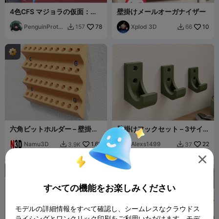
4色CFS マジョラの仮面：高
壁掛けメールオーガナイザー
精細、組み立て簡単
PenguinProtot
78
Xplod 3D
10
157
66


ypes
六角ビットホルダー – 壁掛け
壁掛けフックセット – 3サイ
ドライバービットオーガナイ
ズ | 頑丈な3Dプリントフック
ザー
Namu3D
1.6K
Alexs1499
22
3.9K
37



すべての機能をお楽しみください
モデルの詳細情報をすべて確認し、シームレスなクラウドス
ライシングとワンクリック印刷をご利用いただけます。モデ