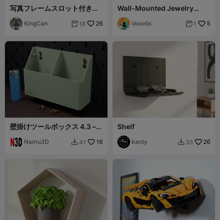
写真フレームスロット付き
Wall-Mounted Jewelry
PETG壁掛けシェルフ – IKEA
Organizer
インスパイア
KingCan
26
Voxelix
5
16
1


壁掛けツールボックス 4.3 –
Shelf
SKADIS オーガナイザー
Namu3D
16
kanty
26
41
35

