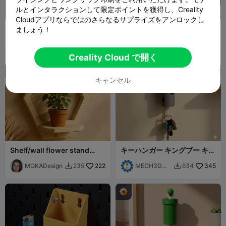
ルとインタラクションして限定ポイントを獲得し、Creality
Cloudアプリならではのさらなるサプライズをアンロックし
スーパーマリオパイプキーハ
クラーケンを解き放て！ - 触
ましょう！
ンガー ルイージ
手ウォールスカルプチャー
MECH3D
605
Deadmoon
16
1.3K
28


PRINTING
Designs
Creality Cloud で開く
キャンセル
Shelf/wall flower stand
キーハンガー キングブー キー
Hexa -MOKA Design
ホルダー スーパーマリオ
MOKADesign
222
MECH3D
345
235
634


PRINTING