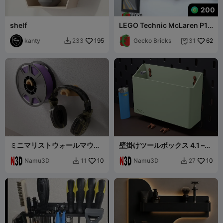
200
shelf
LEGO Technic McLaren P1
42172 Gecko Bricks用ウォ
kanty
195
ールマウント
Gecko Bricks
62
233
31


ミニマリストウォールマウン
壁掛けツールボックス 4.1 –
トヘッドホンハンガーまたは
SKADISオーガナイザー
スプールホルダー
Namu3D
10
Namu3D
10
11
27

