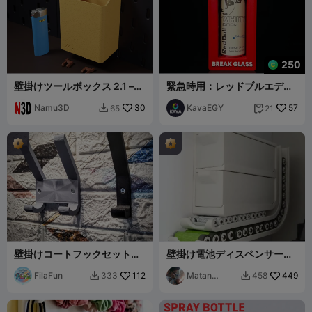
250
壁掛けツールボックス 2.1 –
緊急時用：レッドブルエディ
SKADIS対応オーガナイザー
ション
Namu3D
30
KavaEGY
57
65
21


壁掛けコートフックセット
壁掛け電池ディスペンサー
（シングル、ダブル、トリプ
AA + AAA + 引き出し
ル）
FilaFun
112
Matan
449
333
458


Sabag