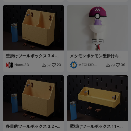
壁掛けツールボックス 3.4 –
メタモンポケモン壁掛けキー
SKADIS対応オーガナイザー
ホルダー ホーム用 - メタモン
Namu3D
20
とマスターボール
MECH3D
39
52
29


PRINTING
多目的ツールボックス 3.2 –
壁掛けツールボックス 1.1 –
壁掛け & IKEA Skadis対応
SKADIS対応