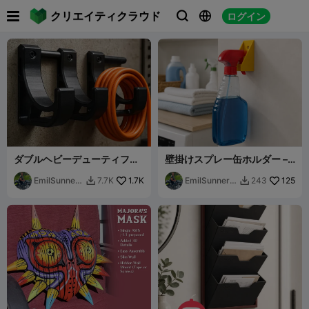

クリエイティクラウド
ログイン



ダブルヘビーデューティフッ
壁掛けスプレー缶ホルダー –
ク / ツールホルダー — ケーブ
コンパクトスプレーボトルホ
ルオーガナイザー (V4)
EmilSunner
1.7K
ルダー
EmilSunnerb
125
7.7K
243


berg
erg