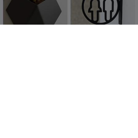
Wall-Mounted Minimalist
3Dトイレサインセット – 壁掛
Plant Pot
け＆個別フィギュア
SavitaR
331
3DVISUALS
5
422
9


磁気キーホルダー＆キータグ
シャワーコーナーバスケット
R3volution
3
Printkaas
6
12
12

