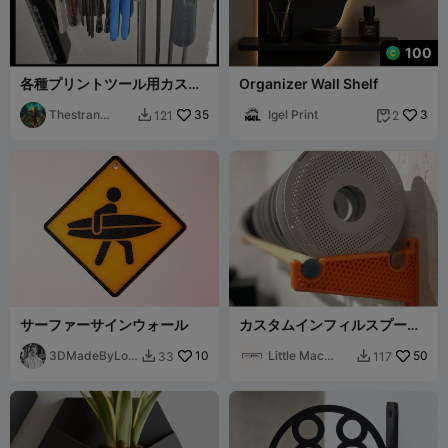
100
各種プリントツール用カスタ
Organizer Wall Shelf
ムツールホルダー
Thestran
35
Igel Print
3
121
2


Monk
サーファーサインウォール
カスタムインフィルスプール
ラック
3DMadeByLoui
10
Little Mac
50
33
117


s
Designs