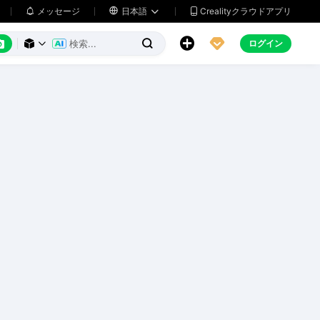
メッセージ

日本語
Crealityクラウドアプリ






ログイン


