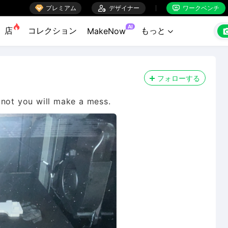

プレミアム

デザイナー
ワークベンチ


AI
店
コレクション
もっと
MakeNow

フォローする
If not you will make a mess.