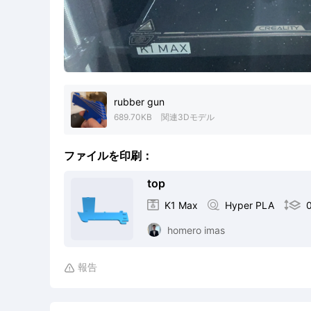
rubber gun
689.70KB
関連3Dモデル
ファイルを印刷：
top

K1 Max

Hyper PLA

homero imas
報告
