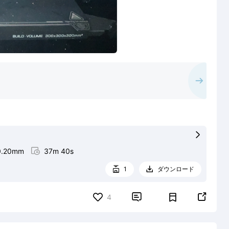

0.20mm

37m 40s
1
ダウンロード




4