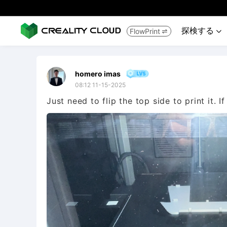
探検する
FlowPrint


homero imas
08:12 11-15-2025
Just need to flip the top side to print it. 