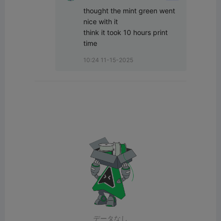
23
thought the mint green went 
nice with it 

think it took 10 hours print 
time
10:24 11-15-2025
データなし