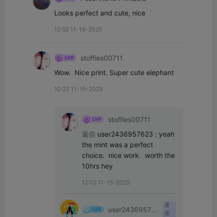
Looks perfect and cute, nice
12:52 11-15-2025
stoffies00711
Wow.  Nice print. Super cute elephant
10:22 11-15-2025
stoffies00711
返信
user2436957623
:
yeah 
the mint was a perfect 
choice.  nice work.  worth the 
10hrs hey
12:13 11-15-2025
著
user24369576
者