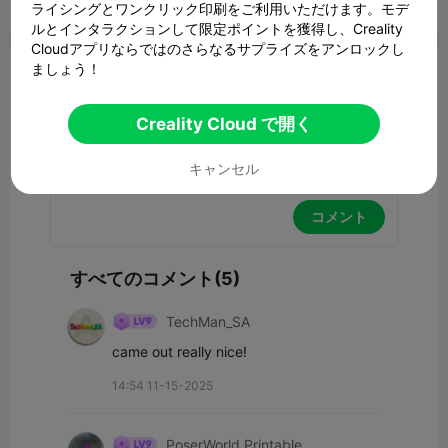
ライシングとワンクリック印刷をご利用いただけます。モデ
報告


6
5

ルとインタラクションして限定ポイントを獲得し、Creality
Cloudアプリならではのさらなるサプライズをアンロックし
ましょう！
コメント
Creality Cloud で開く
キャンセル
コメント
すべてのコメント(5)
TechMan_SA
came out really nice!
14:54 11-15-2025
PoserWorld Printable