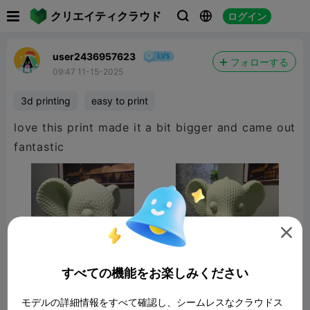

クリエイティクラウド
ログイン



user2436957623
フォローする
09:47 11-15-2025
3d printing
easy to print
love this print made it a bit bigger and came out
fantastic

すべての機能をお楽しみください
モデルの詳細情報をすべて確認し、シームレスなクラウドス