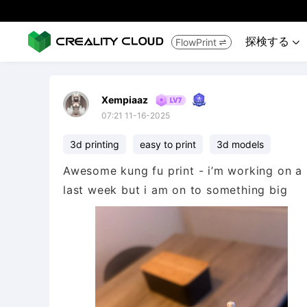
探検する
FlowPrint


Xempiaaz
07:21 11-16-2025
3d printing
easy to print
3d models
Awesome kung fu print - i’m working on a l
last week but i am on to something big