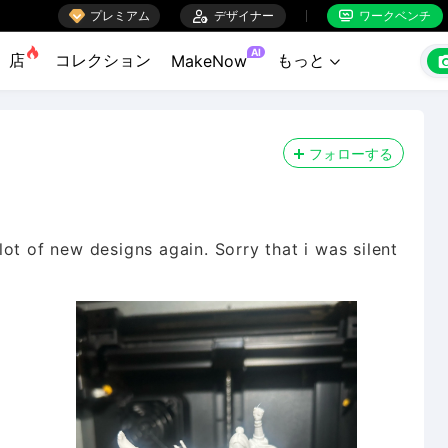

プレミアム

デザイナー
ワークベンチ


AI
店
コレクション
もっと
MakeNow

フォローする
ot of new designs again. Sorry that i was silent