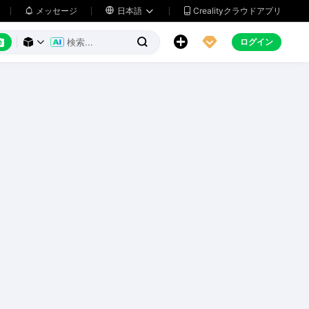
メッセージ

日本語
Crealityクラウドアプリ






ログイン


