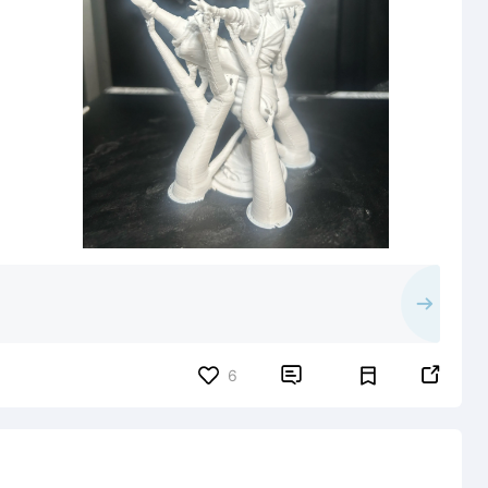


6