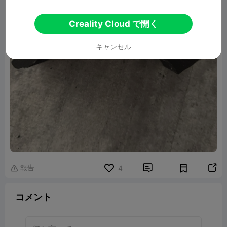
Creality Cloud で開く
キャンセル
報告


4

コメント