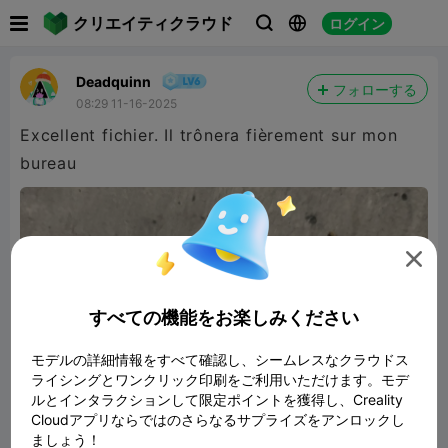

クリエイティクラウド
ログイン



Deadquinn
フォローする
08:29 11-16-2025
Excellent fichier. Il trônera fièrement sur mon
bureau

すべての機能をお楽しみください
モデルの詳細情報をすべて確認し、シームレスなクラウドス
ライシングとワンクリック印刷をご利用いただけます。モデ
ルとインタラクションして限定ポイントを獲得し、Creality
Cloudアプリならではのさらなるサプライズをアンロックし
ましょう！