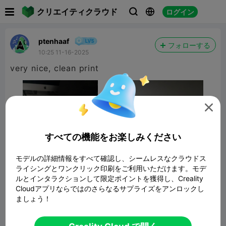

クリエイティクラウド
ログイン



ptenhaaf
フォローする
10:25 11-16-2025
very nice, clean print

すべての機能をお楽しみください
モデルの詳細情報をすべて確認し、シームレスなクラウドス
ライシングとワンクリック印刷をご利用いただけます。モデ
ルとインタラクションして限定ポイントを獲得し、Creality
Cloudアプリならではのさらなるサプライズをアンロックし
ましょう！
Small Desk Vice
3.50MB
関連3Dモデル