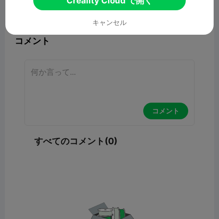
Creality Cloud で開く
報告


9

キャンセル
コメント
コメント
すべてのコメント(0)