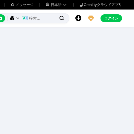
メッセージ

日本語
Crealityクラウドアプリ






ログイン


