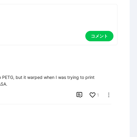
コメント
 in PETG, but it warped when I was trying to print 
ASA.

1
