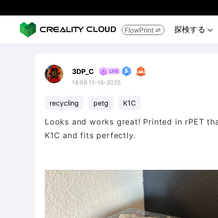
探検する
FlowPrint


3DP_C
18:09 11-16-2025
recycling
petg
K1C
Looks and works great! Printed in rPET th
K1C and fits perfectly.