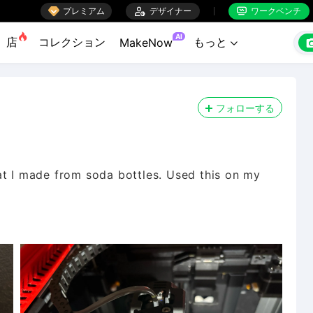

プレミアム

デザイナー
ワークベンチ


AI
店
コレクション
もっと
MakeNow

フォローする
at I made from soda bottles. Used this on my