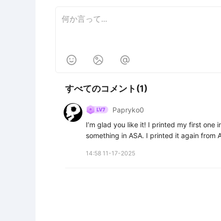



すべてのコメント(1)
Papryko0
I’m glad you like it! I printed my first one
something in ASA. I printed it again from 
14:58 11-17-2025