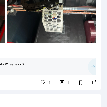
ty K1 series v3


11
1