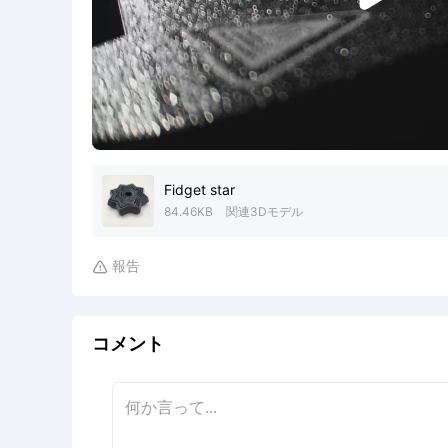
Fidget star
84.46KB
関連3Dモデル
報告

コメント