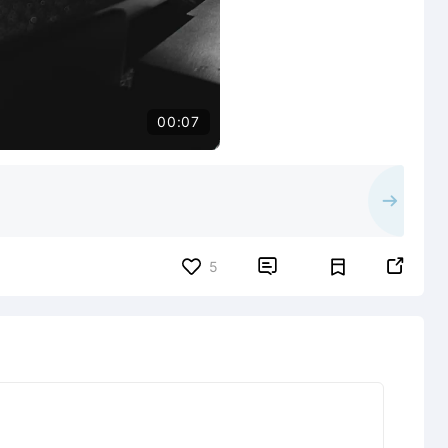
00:07


5