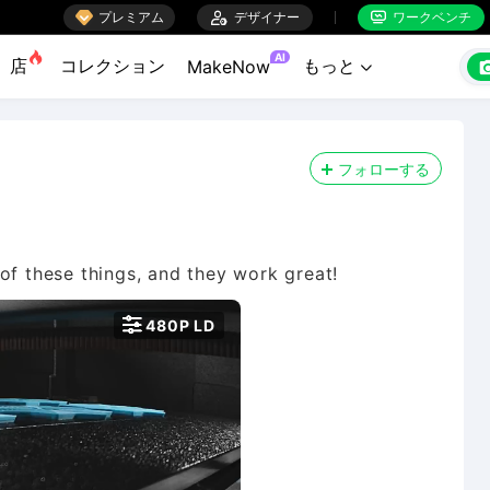

プレミアム

デザイナー
ワークベンチ


AI
店
コレクション
もっと
MakeNow

フォローする

480P LD