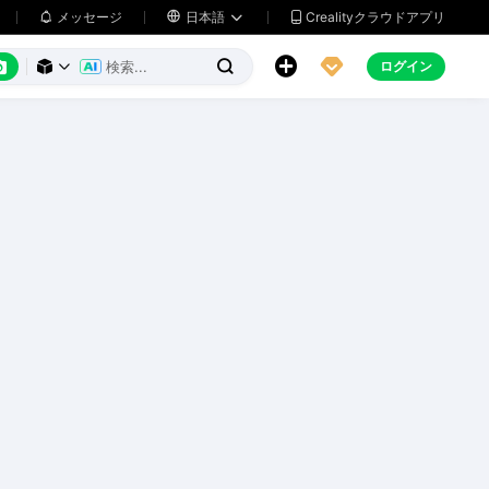
メッセージ

日本語
Crealityクラウドアプリ






ログイン


