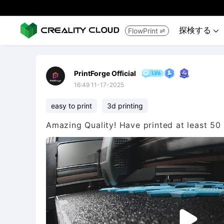
探検する
FlowPrint


PrintForge Official
16:49 11-17-2025
easy to print
3d printing
