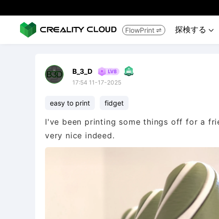
探検する
FlowPrint


B_3_D
17:54 11-17-2025
easy to print
fidget
I've been printing some things off for a fr
very nice indeed.