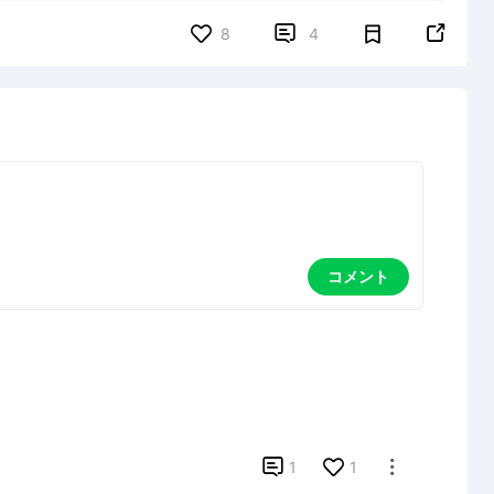


8
4
コメント

1
1
