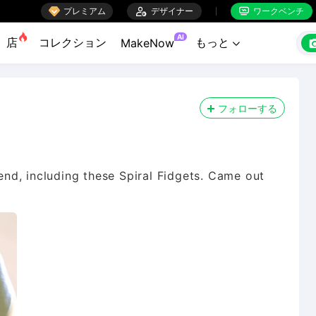

プレミアム

デザイナー
ワークベンチ


AI
店
コレクション
もっと
MakeNow

フォローする
iend, including these Spiral Fidgets. Came out