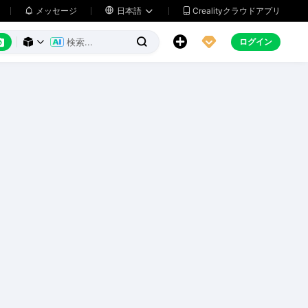
メッセージ

日本語
Crealityクラウドアプリ






ログイン


