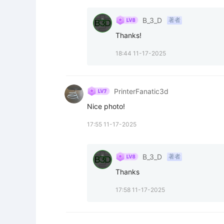
B_3_D
著者
Thanks!
18:44 11-17-2025
PrinterFanatic3d
Nice photo!
17:55 11-17-2025
B_3_D
著者
Thanks
17:58 11-17-2025