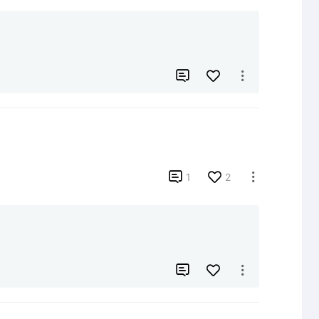



1
2


