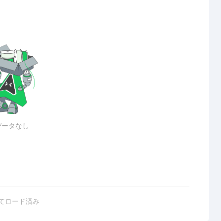
データなし
てロード済み