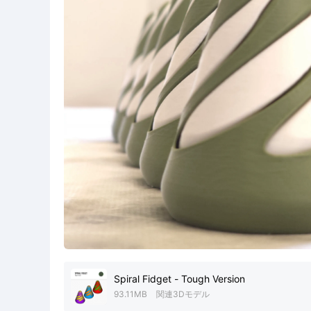
Spiral Fidget - Tough Version
93.11MB
関連3Dモデル