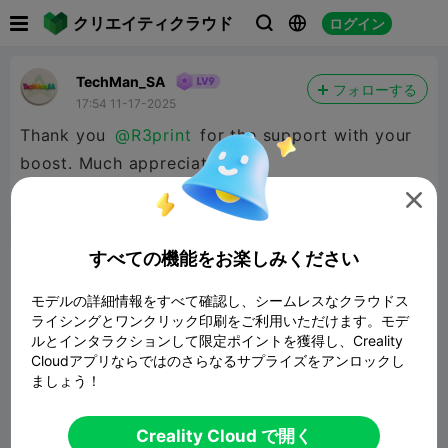

クリエイティクラウド
ログイン



TechMan_SA
フォローする
17:54 11-17-2025
Thank you
@R3print
for the support with your
boost. Much appreciated.

報告


8
1

すべての機能をお楽しみください
コメント
モデルの詳細情報をすべて確認し、シームレスなクラウドス
ライシングとワンクリック印刷をご利用いただけます。モデ
ルとインタラクションして限定ポイントを獲得し、Creality
Cloudアプリならではのさらなるサプライズをアンロックし
ましょう！
コメント
Creality Cloud で開く