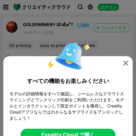

クリエイティクラウド
ログイン



GOLDFARMER® 3D🥀🖌️?
フォローする
18:29 11-17-2025
3d printing
easy to print
3d models
Ce moment inoubliable.

すべての機能をお楽しみください
モデルの詳細情報をすべて確認し、シームレスなクラウドス
ライシングとワンクリック印刷をご利用いただけます。モデ
ルとインタラクションして限定ポイントを獲得し、Creality
Cloudアプリならではのさらなるサプライズをアンロックし
ましょう！
報告


2

Creality Cloud で開く