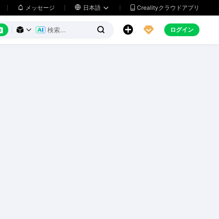
メッセージ

日本語
Crealityクラウドアプリ






ログイン


