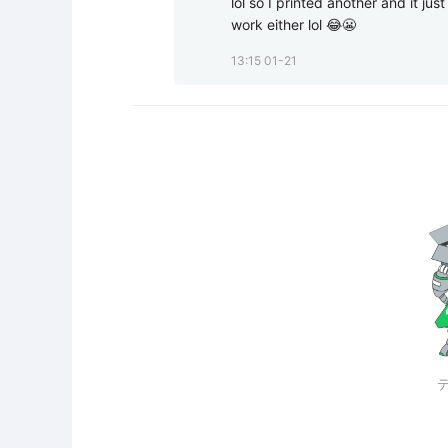
lol so I printed another and it ju
work either lol 😂😬
13:15 01-21