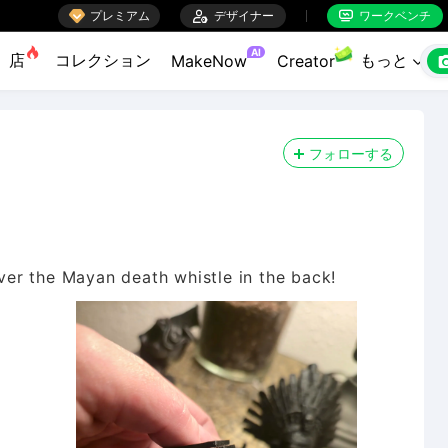

プレミアム

デザイナー
ワークベンチ


AI
店
コレクション
もっと
MakeNow
Creator

フォローする
over the Mayan death whistle in the back!