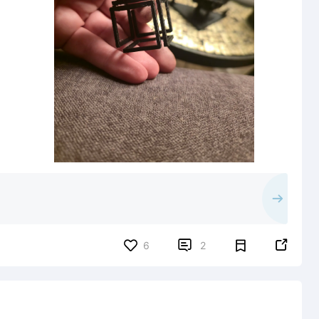


6
2