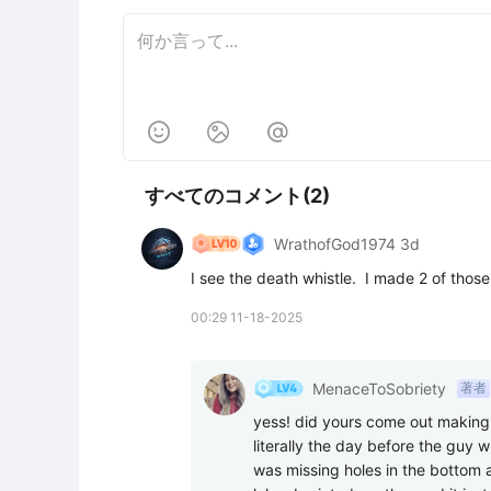



すべてのコメント(2)
WrathofGod1974 3d
I see the death whistle.  I made 2 of those
00:29 11-18-2025
MenaceToSobriety
著者
yess! did yours come out making 
literally the day before the guy w
was missing holes in the bottom an