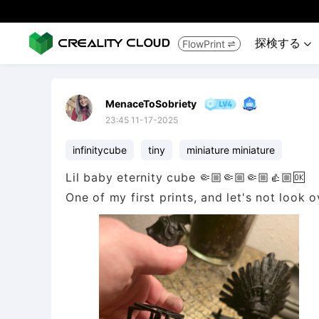
探検する
FlowPrint


MenaceToSobriety
23:45 11-17-2025
infinitycube
tiny
miniature miniature
Lil baby eternity cube 🤏🏼🤏🏼🤏🏼👍🏼🆗
One of my first prints, and let's not look 