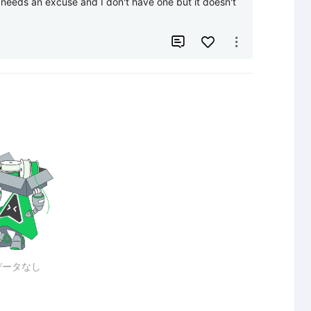
st needs an excuse and I don't have one but it doesn't 


データなし