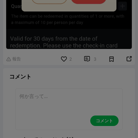
報告


2
3

コメント
コメント