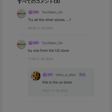
すべてのコメント(3)
TechMan_SA
Try all the other stores.....?
08:55 11-19-2025
TechMan_SA
by one from the US store
17:29 11-18-2025
mike_e_allen
著者
this is the us store
05:27 11-19-2025