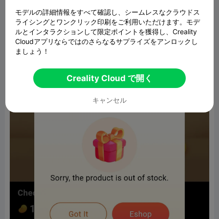
does support have any useful solotion?
モデルの詳細情報をすべて確認し、シームレスなクラウドス
ライシングとワンクリック印刷をご利用いただけます。モデ
ルとインタラクションして限定ポイントを獲得し、Creality
Cloudアプリならではのさらなるサプライズをアンロックし
ましょう！
Creality Cloud で開く
キャンセル