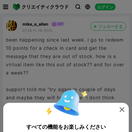

クリエイティクラウド
ログイン



mike_e_allen
フォローする
07:29 11-18-2025
been happening since last week. I go to redeem
10 points for a check in card and get the
message that they are out of stock. how is a
virtual item like this out of stock?? and for over
a week??
support told me "try again in couple of days
and maybe they will have more" i dont think
support knows what they are talking go about.

anyone else having problems?
すべての機能をお楽しみください