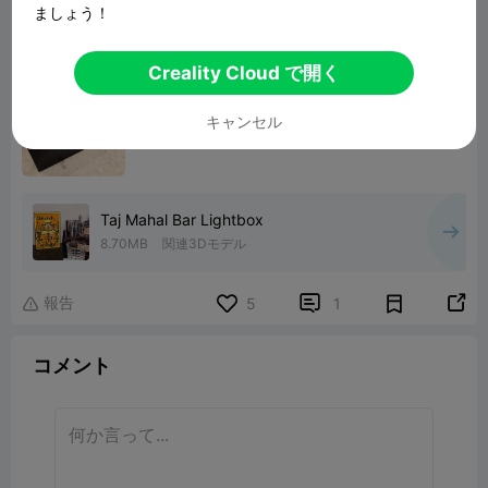
ましょう！
Creality Cloud で開く
キャンセル
Taj Mahal Bar Lightbox
8.70MB
関連3Dモデル
報告


5
1

コメント