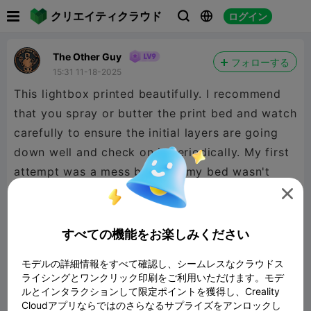

クリエイティクラウド
ログイン



The Other Guy
フォローする
15:31 11-18-2025
This lightbox printed beautifully. I recommend
that you spray or butter the print bed and watch
carefully to ensure the initial layers are going
down well and check on it periodically. My first
attempt was a mess because my bed wasn't
clean and the bad adhesion caused it to drag

everything around and just became a clump of
PLA. I bet if I had been checking on it I could
すべての機能をお楽しみください
have nipped it off and saved the first attempt,
モデルの詳細情報をすべて確認し、シームレスなクラウドス
but second times the charm! Enjoy!
ライシングとワンクリック印刷をご利用いただけます。モデ
ルとインタラクションして限定ポイントを獲得し、Creality
Cloudアプリならではのさらなるサプライズをアンロックし