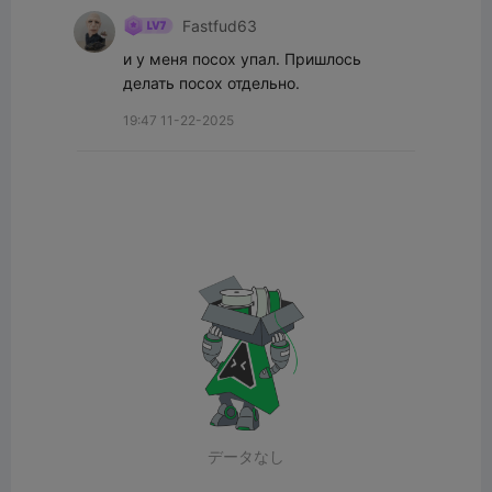
Fastfud63
и у меня посох упал. Пришлось 
делать посох отдельно.
19:47 11-22-2025
データなし