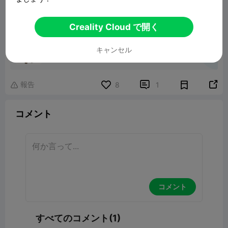
Creality Cloud で開く
Ded_moroz
キャンセル
20.78MB
関連3Dモデル
報告


8
1

コメント
コメント
すべてのコメント(1)