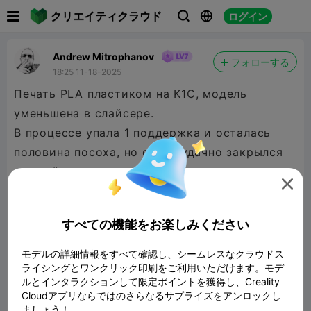

クリエイティクラウド
ログイン



Andrew Mitrophanov
フォローする
18:25 11-18-2025
Печать PLA пластиком на K1C, модель
уменьшена в слайсере.
В процессе упала 1 поддержка и осталась
половина посоха, но очень удачно закрылся
нижний конец и принято решение оставить

как есть.
すべての機能をお楽しみください
モデルの詳細情報をすべて確認し、シームレスなクラウドス
ライシングとワンクリック印刷をご利用いただけます。モデ
ルとインタラクションして限定ポイントを獲得し、Creality
Cloudアプリならではのさらなるサプライズをアンロックし
ましょう！