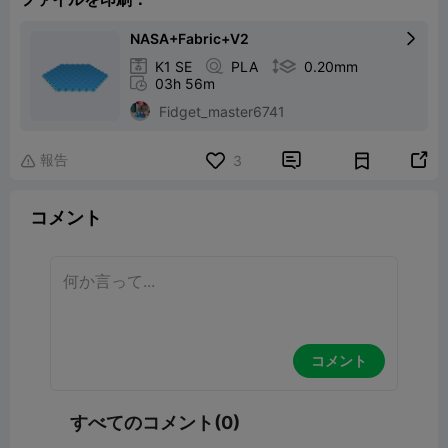
NASA+Fabric+V2


K1 SE

PLA

0.20mm

03h 56m
Fidget_master6741
報告


3

コメント
コメント
すべてのコメント(0)