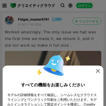

クリエイティクラウド
ログイン



Fidget_master6741
フォローする
21:16 11-18-2025
Worked amazingly. The only issue we had was
the first time we made it, we shrunk it, and it
did not work so make it full size .

すべての機能をお楽しみください
モデルの詳細情報をすべて確認し、シームレスなクラウドス
ライシングとワンクリック印刷をご利用いただけます。モデ
ルとインタラクションして限定ポイントを獲得し、Creality