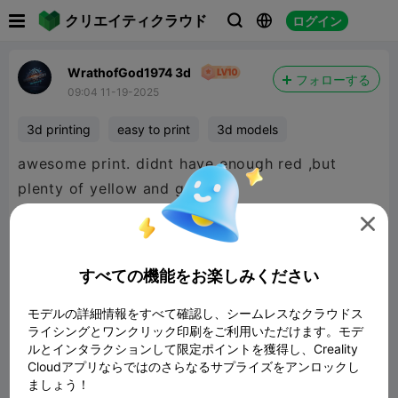

クリエイティクラウド
ログイン



WrathofGod1974 3d
フォローする
09:04 11-19-2025
3d printing
easy to print
3d models
awesome print. didnt have enough red ,but
plenty of yellow and green.

すべての機能をお楽しみください
モデルの詳細情報をすべて確認し、シームレスなクラウドス
ライシングとワンクリック印刷をご利用いただけます。モデ
ルとインタラクションして限定ポイントを獲得し、Creality
Cloudアプリならではのさらなるサプライズをアンロックし
ましょう！