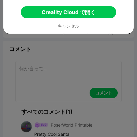
Santa sleigh
Creality Cloud で開く
34.53MB
関連3Dモデル
キャンセル
報告


8
1

コメント
コメント
すべてのコメント(1)
PoserWorld Printable
Pretty Cool Santa!