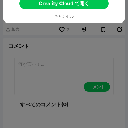
Creality Cloud で開く
love
154.21MB
関連3Dモデル
キャンセル
報告


2

コメント
コメント
すべてのコメント(0)