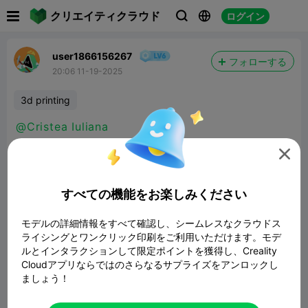

クリエイティクラウド
ログイン



user1866156267
フォローする
20:06 11-19-2025
3d printing
@Cristea Iuliana

すべての機能をお楽しみください
モデルの詳細情報をすべて確認し、シームレスなクラウドス
ライシングとワンクリック印刷をご利用いただけます。モデ
ルとインタラクションして限定ポイントを獲得し、Creality
Cloudアプリならではのさらなるサプライズをアンロックし
ましょう！