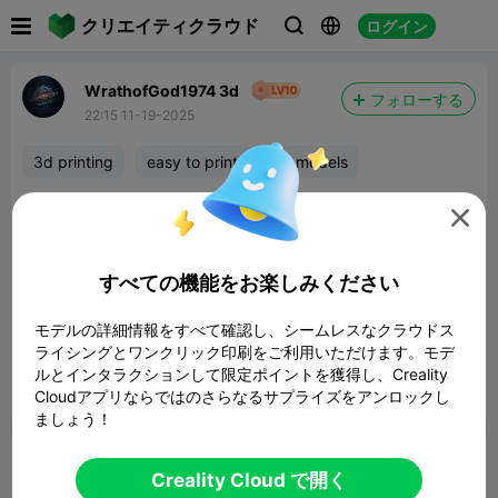

クリエイティクラウド
ログイン



WrathofGod1974 3d
フォローする
22:15 11-19-2025
3d printing
easy to print
3d models
awesome snowman. he twists and turns. print

separate parts for easy coloring.
すべての機能をお楽しみください
モデルの詳細情報をすべて確認し、シームレスなクラウドス
ライシングとワンクリック印刷をご利用いただけます。モデ
ルとインタラクションして限定ポイントを獲得し、Creality
Cloudアプリならではのさらなるサプライズをアンロックし
報告


5

ましょう！
コメント
Creality Cloud で開く