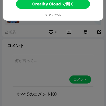
Creality Cloud で開く
collapsible Holiday Tree
キャンセル
231.63KB
関連3Dモデル
報告


6

コメント
コメント
すべてのコメント(0)