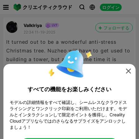

クリエイティクラウド
ログイン



ValkIriya
フォローする
22:34 11-19-2025
It turned out to be a wonderful anti-stress
Christmas tree. Nuzheo will have to get used to
building a tower, but at the same time it is
flexible and elegant.


480P LD
すべての機能をお楽しみください
モデルの詳細情報をすべて確認し、シームレスなクラウドス

ライシングとワンクリック印刷をご利用いただけます。モデ
ルとインタラクションして限定ポイントを獲得し、Creality
Cloudアプリならではのさらなるサプライズをアンロックし
ましょう！
00:06