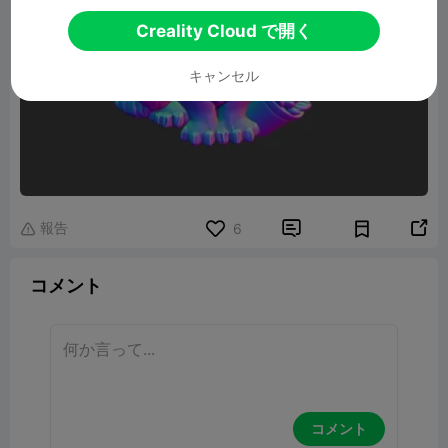
Creality Cloud で開く
キャンセル
報告


6

コメント
コメント