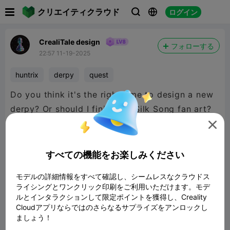

クリエイティクラウド
ログイン



CrealiTale design
フォローする
22:57 11-19-2025
huntrix
derpy
quest
Do you think it's the right time to design a new
derpy? Or should I finish the Silk Song fan art?

すべての機能をお楽しみください
モデルの詳細情報をすべて確認し、シームレスなクラウドス
ライシングとワンクリック印刷をご利用いただけます。モデ
ルとインタラクションして限定ポイントを獲得し、Creality
Cloudアプリならではのさらなるサプライズをアンロックし
ましょう！