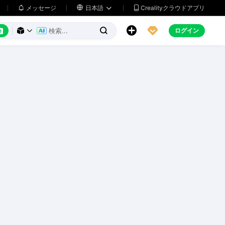
メッセージ

日本語
Crealityクラウドアプリ






ログイン


