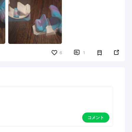


6
1
コメント