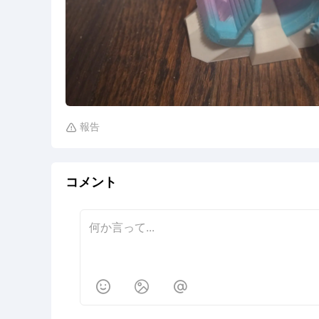
報告

コメント


