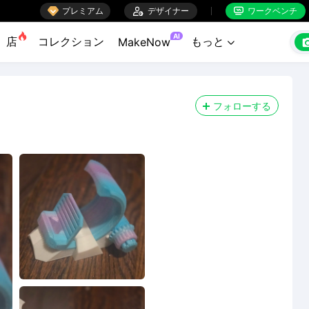

プレミアム

デザイナー
ワークベンチ


AI
店
コレクション
もっと
MakeNow

フォローする