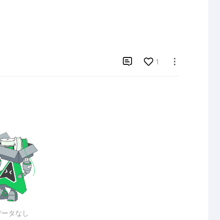

1

データなし