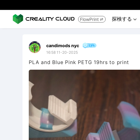
探検する
FlowPrint


candimods nyc
16:58 11-20-2025
PLA and Blue Pink PETG 19hrs to print