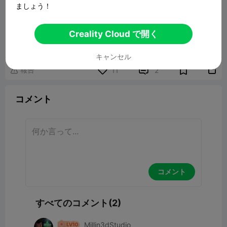
ましょう！
Grinch Who Stole Christmas Skull Xmas
Creality Cloud で開く
Dr. Suess book
7.55MB
関連3Dモデル
キャンセル
報告


11
2

コメント
コメント
すべてのコメント(2)
Millin3dStudio