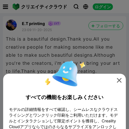

クリエイティクラウド
ログイン



E.T printing
フォローする
23:09 11-20-2025
This is a beautiful design.Thank you.All you
creative people for making someone like me
able to make such beautiful designs.Although
you're the creators, i'm happy to bring your art
to life.Thank you again keep creating.

すべての機能をお楽しみください
モデルの詳細情報をすべて確認し、シームレスなクラウドス
ライシングとワンクリック印刷をご利用いただけます。モデ
ルとインタラクションして限定ポイントを獲得し、Creality
Cloudアプリならではのさらなるサプライズをアンロックし