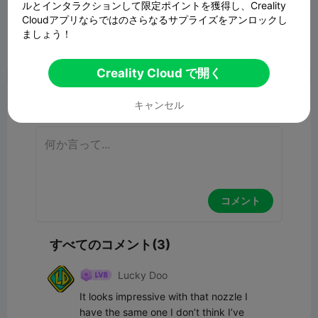
Bell Beast keycap clicker
ルとインタラクションして限定ポイントを獲得し、Creality
Cloudアプリならではのさらなるサプライズをアンロックし
1.12MB
関連3Dモデル
ましょう！
報告


8
3

Creality Cloud で開く
コメント
キャンセル
コメント
すべてのコメント(3)
Lucky Doo
It looks impressive with that nozzle I 
have the same one I don’t think I’ve 