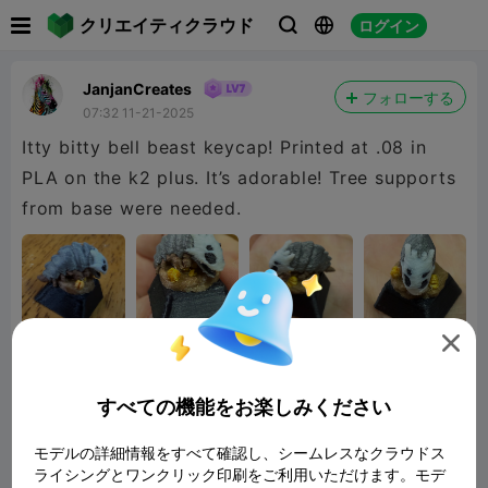

クリエイティクラウド
ログイン



JanjanCreates
フォローする
07:32 11-21-2025
Itty bitty bell beast keycap! Printed at .08 in
PLA on the k2 plus. It’s adorable! Tree supports
from base were needed.

すべての機能をお楽しみください
モデルの詳細情報をすべて確認し、シームレスなクラウドス
ライシングとワンクリック印刷をご利用いただけます。モデ