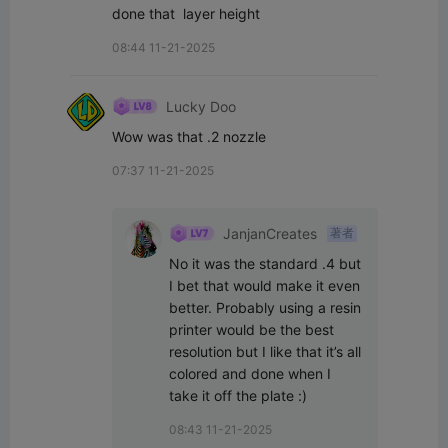
done that  layer height
08:44 11-21-2025
Lucky Doo
Wow was that .2 nozzle
07:37 11-21-2025
JanjanCreates
著者
No it was the standard .4 but 
I bet that would make it even 
better. Probably using a resin 
printer would be the best 
resolution but I like that it’s all 
colored and done when I 
take it off the plate :)
08:43 11-21-2025