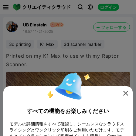

クリエイティクラウド
ログイン



UB Einstein
フォローする
16:57 11-21-2025
3d printing
K1 Max
3d scanner marker
Printed on my K1 Max to use with my Raptor
Scanner.

すべての機能をお楽しみください
モデルの詳細情報をすべて確認し、シームレスなクラウドス
ライシングとワンクリック印刷をご利用いただけます。モデ
ルとインタラクションして限定ポイントを獲得し、Creality