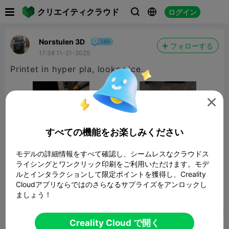

クリエイティクラウド
ログイン



Norstulen 3D
フォローする
17:38 11-21-2025
Printet in hyper pla, looks nice.

すべての機能をお楽しみください
モデルの詳細情報をすべて確認し、シームレスなクラウドス
ライシングとワンクリック印刷をご利用いただけます。モデ
ルとインタラクションして限定ポイントを獲得し、Creality
Cloudアプリならではのさらなるサプライズをアンロックし
ましょう！
報告


5

Creality Cloud で開く
コメント