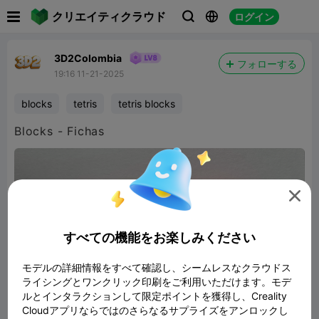

クリエイティクラウド
ログイン



3D2Colombia
フォローする
19:16 11-21-2025
blocks
tetris
tetris blocks
Blocks - Fichas

すべての機能をお楽しみください
モデルの詳細情報をすべて確認し、シームレスなクラウドス
ライシングとワンクリック印刷をご利用いただけます。モデ
ルとインタラクションして限定ポイントを獲得し、Creality
Cloudアプリならではのさらなるサプライズをアンロックし