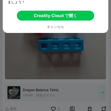
ましょう！
Creality Cloud で開く
キャンセル
Dragon Balance Tetris
1.85MB
関連3Dモデル
報告


5
