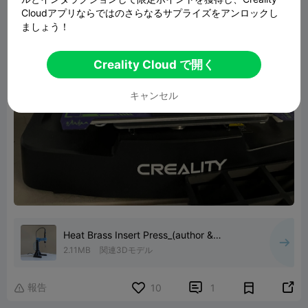
Cloudアプリならではのさらなるサプライズをアンロックし
ましょう！
Creality Cloud で開く
キャンセル
Heat Brass Insert Press_(author &
upgrades)
2.11MB
関連3Dモデル
報告


10
1
