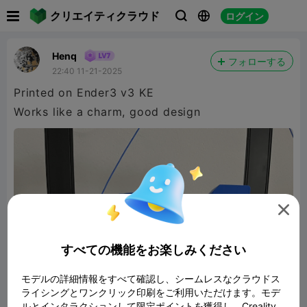

クリエイティクラウド
ログイン



Henq
フォローする
22:40 11-21-2025
Printed on Ender3 v3 KE
Works like a charm, good design

すべての機能をお楽しみください
モデルの詳細情報をすべて確認し、シームレスなクラウドス
ライシングとワンクリック印刷をご利用いただけます。モデ
ルとインタラクションして限定ポイントを獲得し、Creality