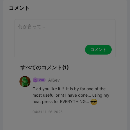
コメント
コメント
すべてのコメント(1)
AliSev
Glad you like it!!!  It is by far one of the 
most useful print I have done... using my 
heat press for EVERYTHING... 
04:31 11-26-2025