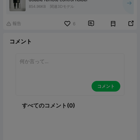
854.96KB
関連3Dモデル
報告


6

コメント
コメント
すべてのコメント(0)