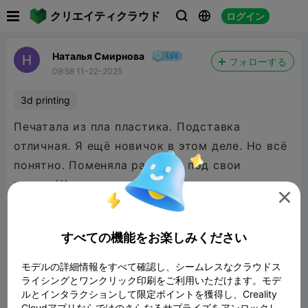

クリエイティクラウド
ログイン



Наталья Смирнова
フォローする
09:58 11-22-2025
3d printing
Печатала из пла пластика. Подставка
отличная. Я ещё новичок в этом деле. Но всё
понятно. Поменяла размеры под свои
пульты)))

すべての機能をお楽しみください
モデルの詳細情報をすべて確認し、シームレスなクラウドス
ライシングとワンクリック印刷をご利用いただけます。モデ
ルとインタラクションして限定ポイントを獲得し、Creality
Cloudアプリならではのさらなるサプライズをアンロックし