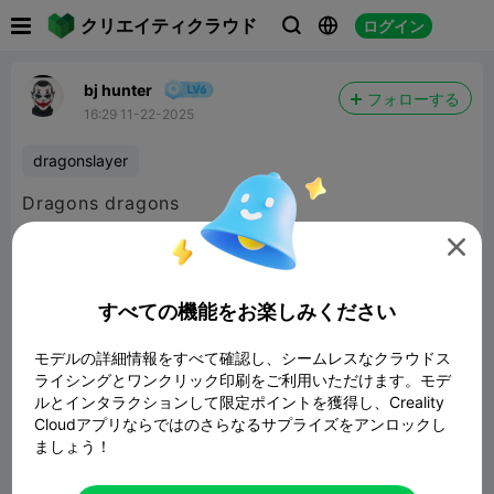

クリエイティクラウド
ログイン



bj hunter
フォローする
16:29 11-22-2025
dragonslayer

すべての機能をお楽しみください
モデルの詳細情報をすべて確認し、シームレスなクラウドス
ライシングとワンクリック印刷をご利用いただけます。モデ
ルとインタラクションして限定ポイントを獲得し、Creality
Cloudアプリならではのさらなるサプライズをアンロックし
ましょう！