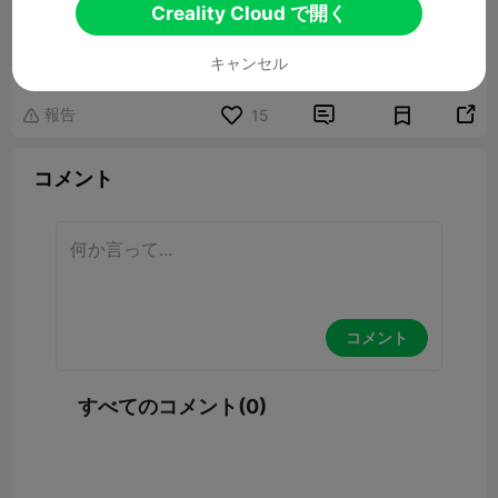
Creality Cloud で開く
Rose Dragon
関連3Dモデル
キャンセル
報告


15

コメント
コメント
すべてのコメント(0)