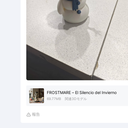
FROSTMARE – El Silencio del Invierno
69.77MB
関連3Dモデル
報告
