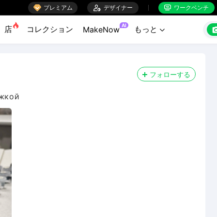

プレミアム

デザイナー
ワークベンチ


AI
店
コレクション
もっと
MakeNow

フォローする
ржкой