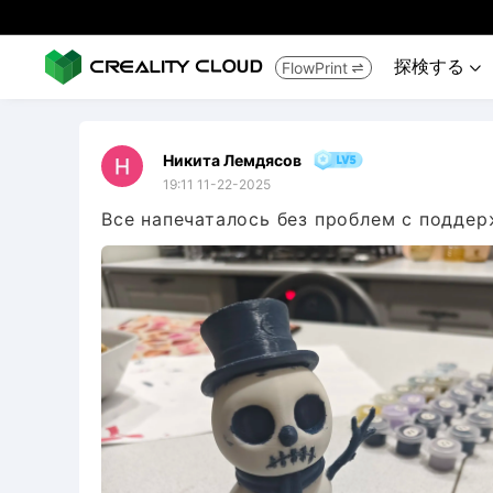
探検する
FlowPrint


Никита Лемдясов
19:11 11-22-2025
Все напечаталось без проблем с подде