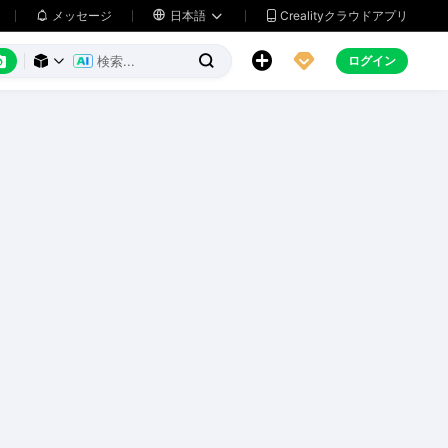
メッセージ

日本語
Crealityクラウドアプリ






ログイン


