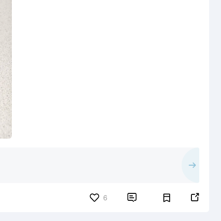


6