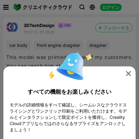

クリエイティクラウド
ログイン



3DTechDesign
フォローする
19:27 11-22-2025
car body
front engine dragster
dragster
This model was printed by one of my customers.
You can reach him at

https://roncoon.com/
すべての機能をお楽しみください
https://www.facebook.com/roncoonresins
モデルの詳細情報をすべて確認し、シームレスなクラウドス
ライシングとワンクリック印刷をご利用いただけます。モデ
ルとインタラクションして限定ポイントを獲得し、Creality
Cloudアプリならではのさらなるサプライズをアンロックし
ましょう！