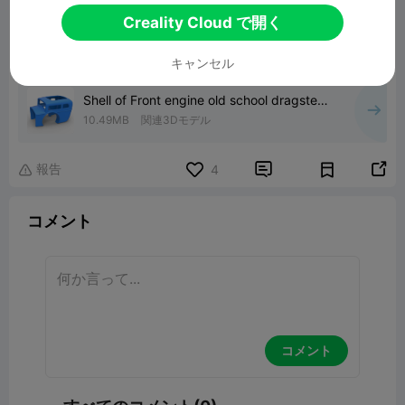
Creality Cloud で開く
キャンセル
Shell of Front engine old school dragster
Scale 1:25
10.49MB
関連3Dモデル
報告


4

コメント
コメント