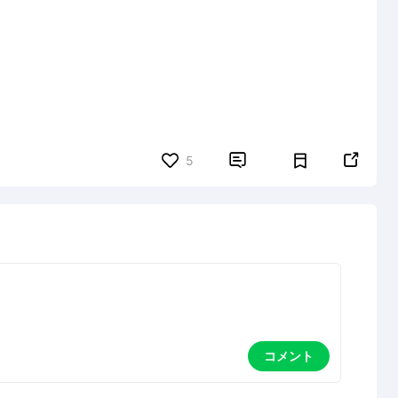


5
コメント