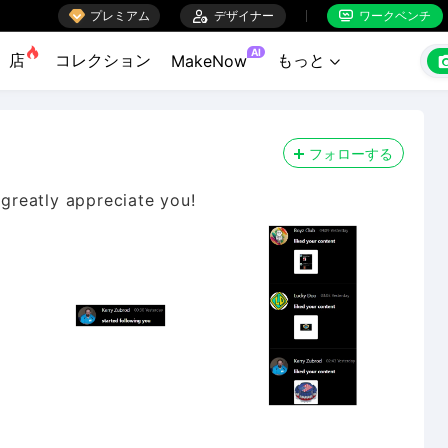

プレミアム

デザイナー
ワークベンチ


AI
店
コレクション
もっと
MakeNow

フォローする
 greatly appreciate you!