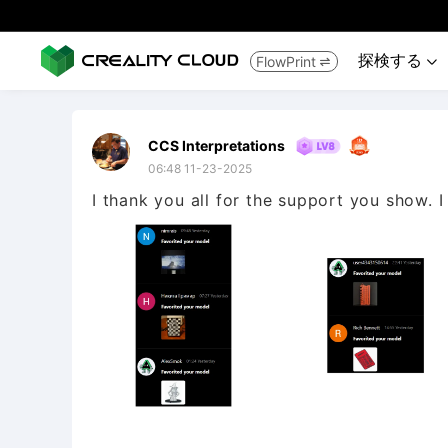
探検する
FlowPrint


CCS Interpretations
06:48 11-23-2025
I thank you all for the support you show. I