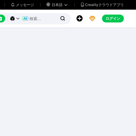
メッセージ

日本語
Crealityクラウドアプリ






ログイン


