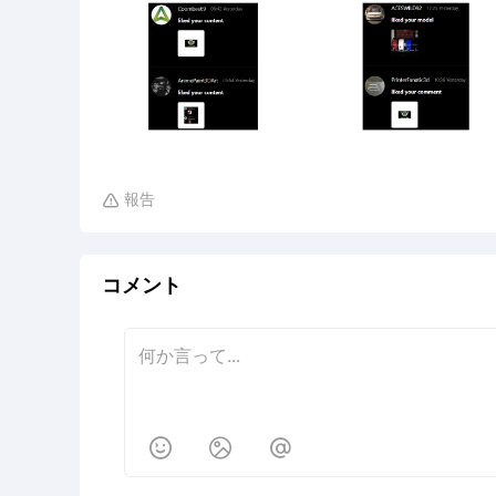
報告

コメント


