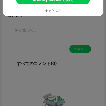
報告


7

キャンセル
コメント
コメント
すべてのコメント(0)