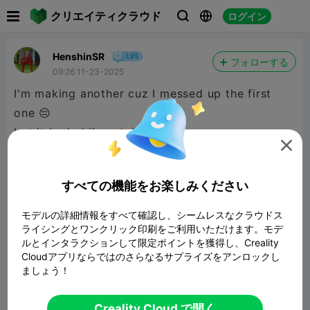

クリエイティクラウド
ログイン



HenshinSR
フォローする
09:26 11-23-2025
I'm making another cuz I messed up the first
one 😔
but it be holding stuff 😀

Added another since I can stack em
すべての機能をお楽しみください
モデルの詳細情報をすべて確認し、シームレスなクラウドス
ライシングとワンクリック印刷をご利用いただけます。モデ
ルとインタラクションして限定ポイントを獲得し、Creality
Cloudアプリならではのさらなるサプライズをアンロックし
stackable boxes
ましょう！
34.78MB
関連3Dモデル
Creality Cloud で開く