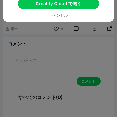
Creality Cloud で開く
Weihnachtskrippe
45.35MB
関連3Dモデル
キャンセル
報告


8

コメント
コメント
すべてのコメント(0)