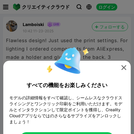

クリエイティクラウド
ログイン



Lamboiski
フォローする
10:42 11-23-2025
Flawless design! Just used the print settings. For
lighting I ordered components from AliExpress,
made a holder and glued it on the back. 3
settings in white, dimmable.

すべての機能をお楽しみください
モデルの詳細情報をすべて確認し、シームレスなクラウドス
ライシングとワンクリック印刷をご利用いただけます。モデ
ルとインタラクションして限定ポイントを獲得し、Creality
Cloudアプリならではのさらなるサプライズをアンロックし
ましょう！