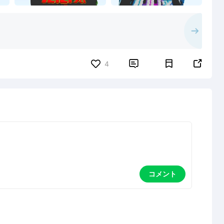


4
コメント