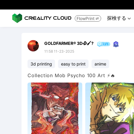
探検する
FlowPrint


GOLDFARMER® 3D🥀🖌️?
11:58 11-23-2025
3d printing
easy to print
anime
Collection Mob Psycho 100 Art ⚡🔥