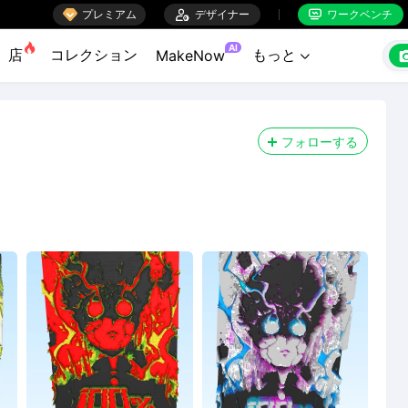

プレミアム

デザイナー
ワークベンチ


AI
店
コレクション
もっと
MakeNow

フォローする