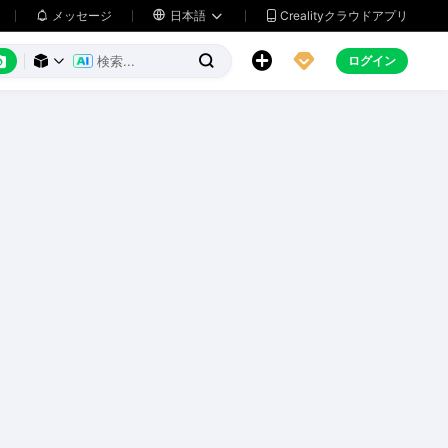
メッセージ

日本語
Crealityクラウドアプリ






ログイン


