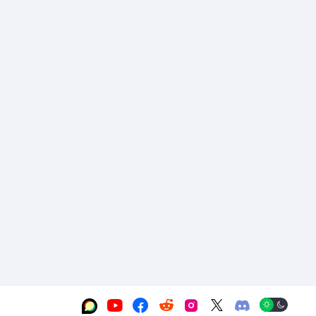





