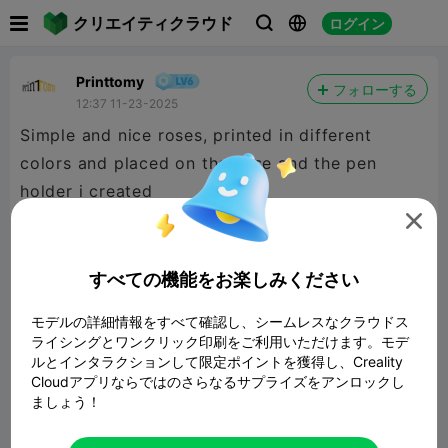

クリエイティクラウド
ログイン



Printtomy
フォローする
12:37 11-23-2025
Simple and nice roses, printed in different
colors and placed on the vase and the pen
holder i created

すべての機能をお楽しみください
モデルの詳細情報をすべて確認し、シームレスなクラウドス
ライシングとワンクリック印刷をご利用いただけます。モデ
ルとインタラクションして限定ポイントを獲得し、Creality
Cloudアプリならではのさらなるサプライズをアンロックし
ましょう！