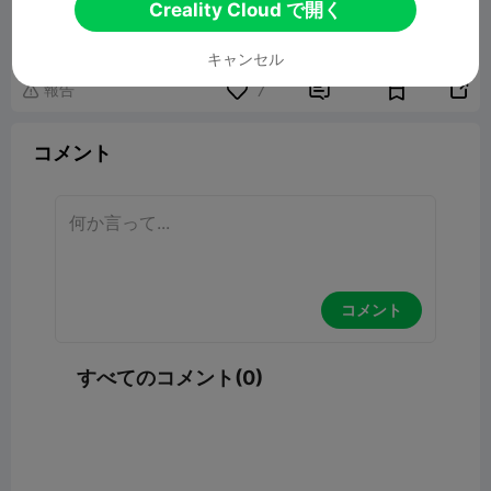
ROSE WITH MINI VASE / THREE
Creality Cloud で開く
DIFFERENT ROSE DESIGNS
10.30MB
関連3Dモデル
キャンセル
報告


7

コメント
コメント
すべてのコメント(0)