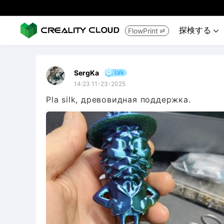
探検する
FlowPrint


SergKa
14:23 11-23-2025
Pla silk, древовидная поддержка.