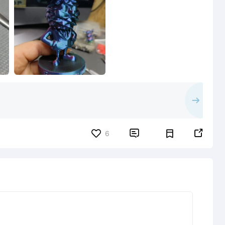


6