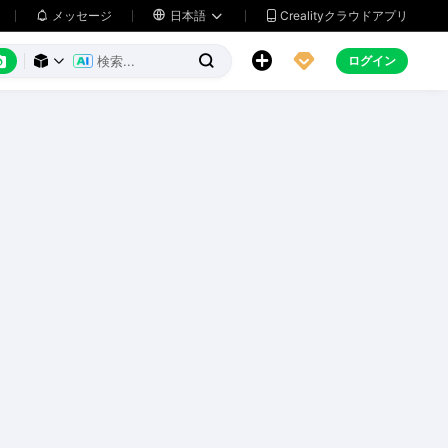
メッセージ

日本語
Crealityクラウドアプリ






ログイン


