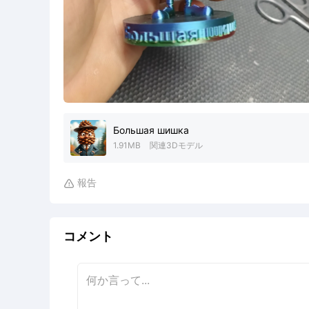
Большая шишка
1.91MB
関連3Dモデル
報告

コメント