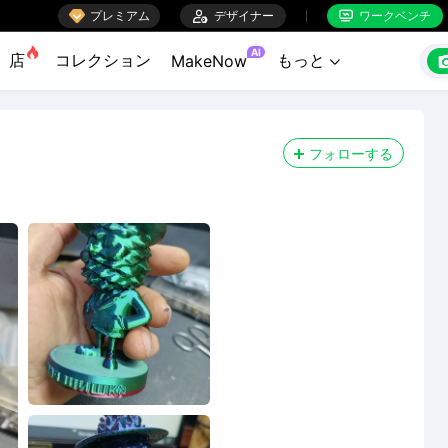

プレミアム

デザイナー
ワークベンチ


AI
店
コレクション
もっと
MakeNow

フォローする