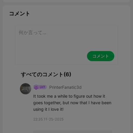
コメント
コメント
すべてのコメント(6)
PrinterFanatic3d
It took me a while to figure out how it 
goes together, but now that I have been 
using it I love it!
22:35 11-25-2025