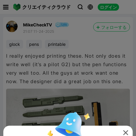

クリエイティクラウド
ログイン



MikeCheckTV
フォローする
21:07 11-24-2025
glock
pens
printable
I really enjoyed printing these. Not only does it
write well (it’s a pilot G2) but the pen functions
very well too. All the guys at work want one
now. The designer did a great job on this one.
