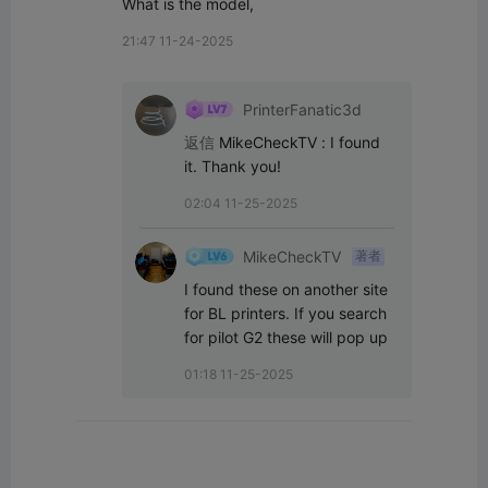
What is the model,
21:47 11-24-2025
PrinterFanatic3d
返信
MikeCheckTV
:
I found 
it. Thank you!
02:04 11-25-2025
MikeCheckTV
著者
I found these on another site 
for BL printers. If you search 
for pilot G2 these will pop up
01:18 11-25-2025