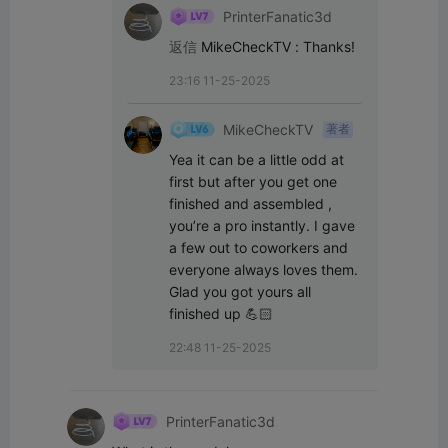
PrinterFanatic3d
返信
MikeCheckTV
:
Thanks!
23:16 11-25-2025
MikeCheckTV
著者
Yea it can be a little odd at 
first but after you get one 
finished and assembled , 
you’re a pro instantly. I gave 
a few out to coworkers and 
everyone always loves them. 
Glad you got yours all 
finished up 💪🏻
22:48 11-25-2025
PrinterFanatic3d