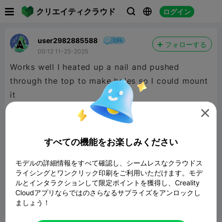

クリエイティクラウド
ログイン



user2982885588
フォローする
00:12 11-25-2025
Works well I heated up a nail and pushed
through the top to make holes so I could mount
it

すべての機能をお楽しみください
モデルの詳細情報をすべて確認し、シームレスなクラウドス
ライシングとワンクリック印刷をご利用いただけます。モデ
ルとインタラクションして限定ポイントを獲得し、Creality
Cloudアプリならではのさらなるサプライズをアンロックし
ましょう！