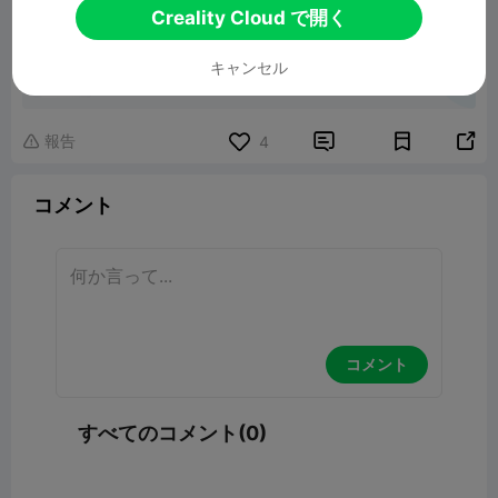
Creality Cloud で開く
key holder
キャンセル
2.21MB
関連3Dモデル
報告


4

コメント
コメント
すべてのコメント(0)