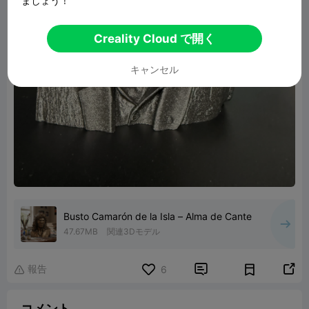
ましょう！
Creality Cloud で開く
キャンセル
Busto Camarón de la Isla – Alma de Cante
47.67MB
関連3Dモデル
報告


6

コメント