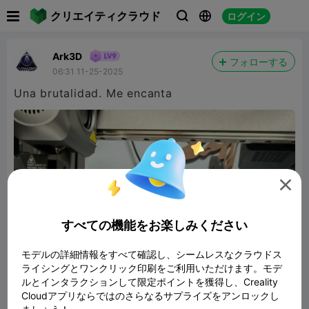

クリエイティクラウド
ログイン



Ark3D
フォローする
06:31 11-25-2025
Una brutalidad. Me encanta

すべての機能をお楽しみください
モデルの詳細情報をすべて確認し、シームレスなクラウドス
ライシングとワンクリック印刷をご利用いただけます。モデ
ルとインタラクションして限定ポイントを獲得し、Creality
Cloudアプリならではのさらなるサプライズをアンロックし