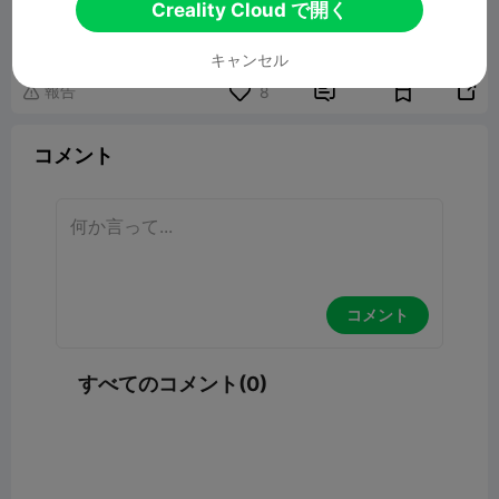
Baby Yoda
Creality Cloud で開く
20.13MB
関連3Dモデル
キャンセル
報告


8

コメント
コメント
すべてのコメント(0)