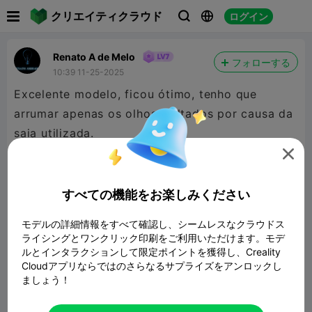

クリエイティクラウド
ログイン



Renato A de Melo
フォローする
10:39 11-25-2025
Excelente modelo, ficou ótimo, tenho que
arrumar apenas os olhos, saltados por causa da
saia utilizada.

すべての機能をお楽しみください
モデルの詳細情報をすべて確認し、シームレスなクラウドス
ライシングとワンクリック印刷をご利用いただけます。モデ
ルとインタラクションして限定ポイントを獲得し、Creality
Cloudアプリならではのさらなるサプライズをアンロックし
ましょう！